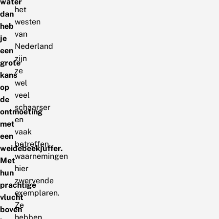
water
het
dan
westen
heb
van
je
Nederland
een
zijn
grote
ze
kans
wel
op
veel
de
schaarser
ontmoeting
en
met
vaak
een
betreffen
weidebeekjuffer.
waarnemingen
Met
hier
hun
zwervende
prachtige
exemplaren.
vlucht
Ze
boven
hebben