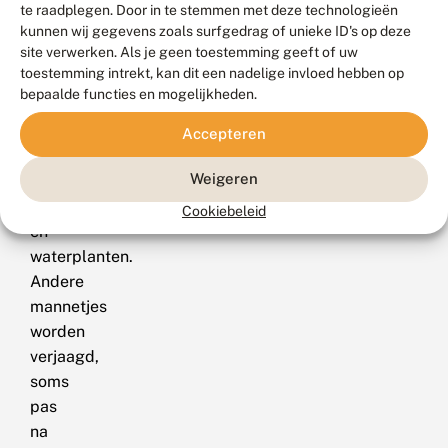
juni
te raadplegen. Door in te stemmen met deze technologieën
vleugels.
tot
kunnen wij gegevens zoals surfgedrag of unieke ID's op deze
site verwerken. Als je geen toestemming geeft of uw
eind
toestemming intrekt, kan dit een nadelige invloed hebben op
juli.
bepaalde functies en mogelijkheden.
Mannetjes
bezetten
Accepteren
uitkijkplaatsen
Weigeren
op
oever-
Cookiebeleid
en
waterplanten.
Andere
mannetjes
worden
verjaagd,
soms
pas
na