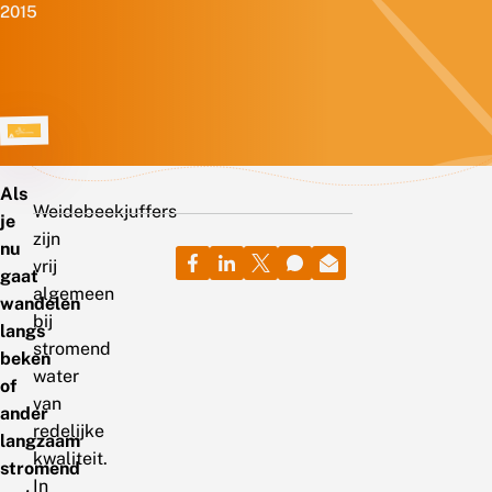
2015
Als
Weidebeekjuffers
je
zijn
nu
vrij
gaat
algemeen
wandelen
bij
langs
stromend
beken
water
of
van
ander
redelijke
langzaam
kwaliteit.
stromend
In