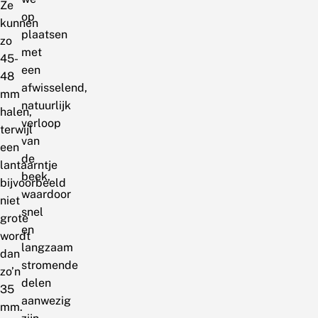
Ze
op
kunnen
plaatsen
zo
met
45-
een
48
afwisselend,
mm
natuurlijk
halen,
verloop
terwijl
van
een
de
lantaarntje
beek,
bijvoorbeeld
waardoor
niet
snel
grote
en
wordt
langzaam
dan
stromende
zo’n
delen
35
aanwezig
mm.