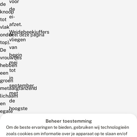
voor
de
de
knoop
ei-
tot
afzet.
vlak
Weidebeekjuffers
onder
Deel deze pagina
vliegen
top).
van
De
begin
vrouwtjes
mei
hebben
tot
een
in
groen
september,
metaalglanzend
met
lichaam
de
en
hoogste
egale
dichtheden
groen
Beheer toestemming
van
tot
Om de beste ervaringen te bieden, gebruiken wij technologieën
midden
zoals cookies om informatie over je apparaat op te slaan en/of
groenbruinige