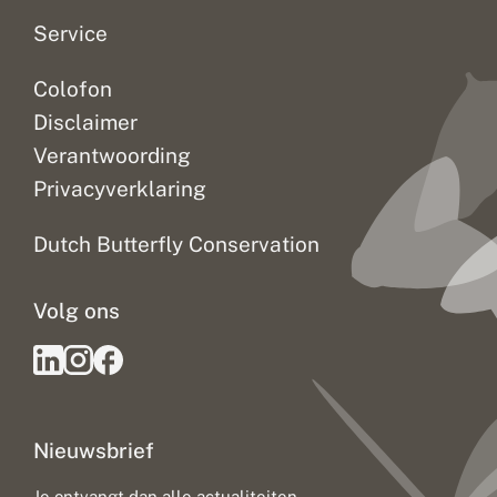
e
n
Service
b
o
Colofon
e
k
Disclaimer
e
n
Verantwoording
Privacyverklaring
Dutch Butterfly Conservation
Volg ons
Nieuwsbrief
Je ontvangt dan alle actualiteiten