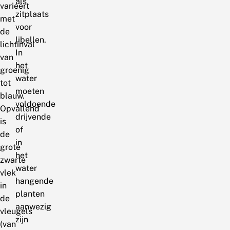
als
varieert
zitplaats
met
voor
de
libellen.
lichtinval
In
van
het
groenig
water
tot
moeten
blauw.
voldoende
Opvallend
drijvende
is
of
de
in
grote
het
zwarte
water
vlek
hangende
in
planten
de
aanwezig
vleugels
zijn
(van