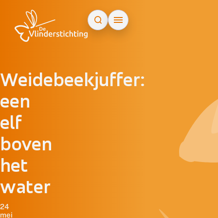
Doorgaan naar inhoud
Weidebeekjuffer:
een
elf
boven
het
water
24
mei