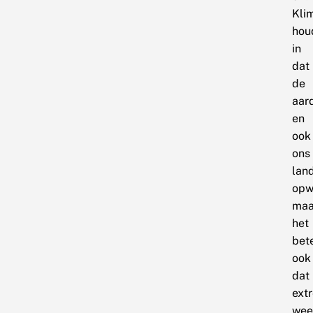
Kli
hou
in
dat
de
aar
en
ook
ons
lan
opw
maa
het
bet
ook
dat
ext
wee