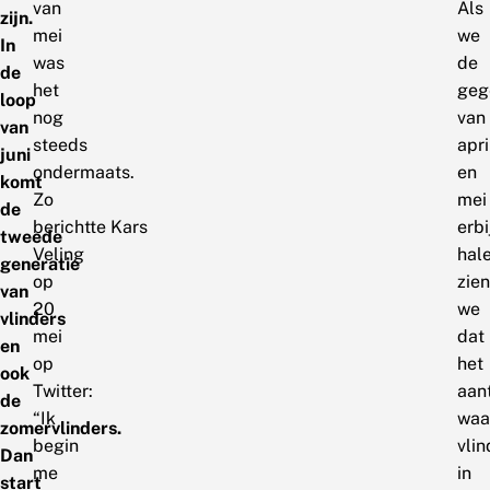
van
Als
zijn.
mei
we
In
was
de
de
het
geg
loop
nog
van
van
steeds
apri
juni
ondermaats.
en
komt
Zo
mei
de
berichtte Kars
erbi
tweede
Veling
hal
generatie
op
zien
van
20
we
vlinders
mei
dat
en
op
het
ook
Twitter:
aan
de
“Ik
waa
zomervlinders.
begin
vlin
Dan
me
in
start