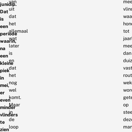
van
mee
junidip.
uit
vlin
Dat
dat
waa
is
het
hon
een
allemaal
tot
periode
wat
jaar
waarin,
later
mee
na
is
dan
een
en
dui
kleine
dat
vas
piek
het
rou
in
nog
wek
mei,
wel
wor
er
komt.
get
even
Maar
op
minder
in
ste
vlinders
de
dez
te
loop
man
zien