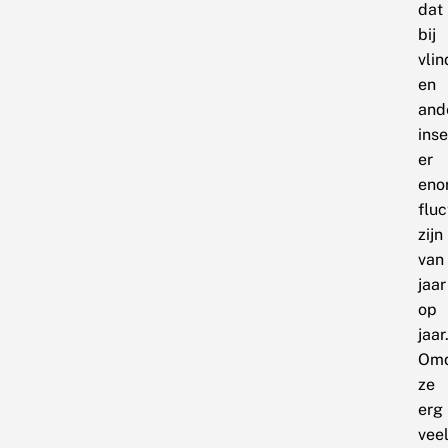
dat
bij
vlin
en
and
ins
er
eno
fluc
zijn
van
jaar
op
jaar
Om
ze
erg
vee