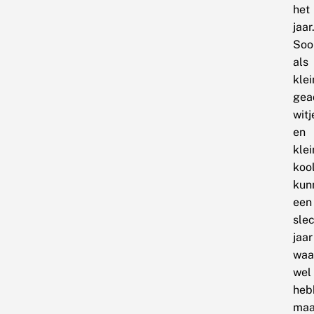
het
jaar
Soo
als
klei
gea
witj
en
klei
kool
kun
een
sle
jaar
waar
wel
heb
maa