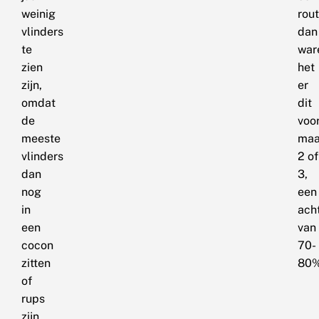
weinig
rout
vlinders
dan
te
war
zien
het
zijn,
er
omdat
dit
de
voor
meeste
maa
vlinders
2 of
dan
3,
nog
een
in
ach
een
van
cocon
70-
zitten
80%
of
rups
zijn.