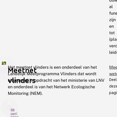
duw
al
fun
zijn
en
tot
(pla
ver
leid
Het meetnet vlinders is een onderdeel van het
Mee
Meetnet
Landelijk Meetprogramma Vlinders dat wordt
wet
vlinders
Deel
uitgevoerd in opdracht van het ministerie van LNV
dez
en onderdeel is van het Netwerk Ecologische
pagi
Monitoring (NEM).
28
30
10
mei
april
april