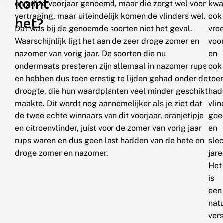
komt
en grijze voorjaar genoemd, maar die zorgt wel voor
kw
vertraging, maar uiteindelijk komen de vlinders wel.
ook
het?
Dat was bij de genoemde soorten niet het geval.
vro
Waarschijnlijk ligt het aan de zeer droge zomer en
voo
nazomer van vorig jaar. De soorten die nu
en
ondermaats presteren zijn allemaal in nazomer rups
ook
en hebben dus toen ernstig te lijden gehad onder de
toe
droogte, die hun waardplanten veel minder geschikt
had
maakte. Dit wordt nog aannemelijker als je ziet dat
vli
de twee echte winnaars van dit voorjaar, oranjetipje
goe
en citroenvlinder, juist voor de zomer van vorig jaar
en
rups waren en dus geen last hadden van de hete en
sle
droge zomer en nazomer.
jare
Het
is
een
natu
vers