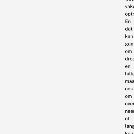
vak
opt
En
dat
kan
gaa
om
dro
en
hitt
maa
ook
om
ove
nee
of
lan
kou