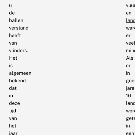
u
vuu
de
en
ballen
lan
verstand
war
heeft
er
van
vee
vlinders.
min
Het
Als
is
er
algemeen
in
bekend
goe
dat
jare
in
10
deze
lan
tijd
wor
van
get
het
in
jaar
een