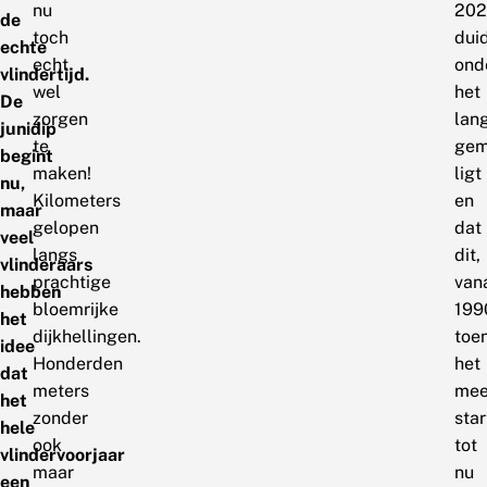
nu
202
de
toch
duid
echte
echt
ond
vlindertijd.
wel
het
De
zorgen
lang
junidip
te
gem
begint
maken!
ligt
nu,
Kilometers
en
maar
gelopen
dat
veel
langs
dit,
vlinderaars
prachtige
van
hebben
bloemrijke
199
het
dijkhellingen.
toe
idee
Honderden
het
dat
meters
mee
het
zonder
star
hele
ook
tot
vlindervoorjaar
maar
nu
een