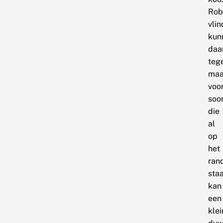
Rob
vli
kun
daa
teg
maa
voo
soo
die
al
op
het
ran
sta
kan
een
klei