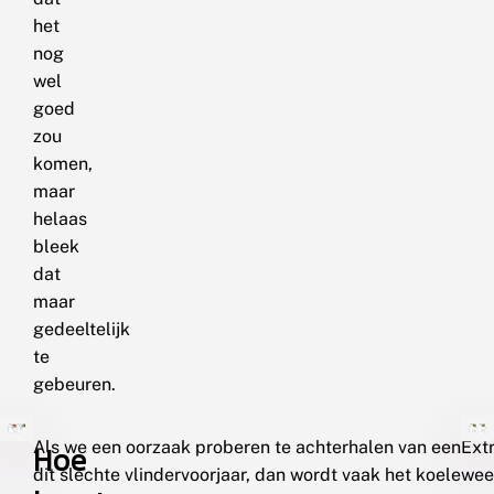
het
nog
wel
goed
zou
komen,
maar
helaas
bleek
dat
maar
gedeeltelijk
te
gebeuren.
Als we een oorzaak proberen te achterhalen van een
Ext
Hoe
dit slechte vlindervoorjaar, dan wordt vaak het koele
wee