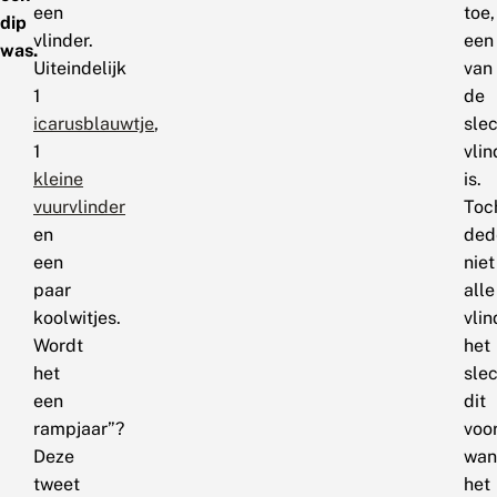
een
toe,
dip
vlinder.
een
was.
Uiteindelijk
van
1
de
icarusblauwtje
,
sle
1
vlin
kleine
is.
vuurvlinder
Toc
en
ded
een
niet
paar
alle
koolwitjes.
vlin
Wordt
het
het
sle
een
dit
rampjaar”?
voor
Deze
wan
tweet
het