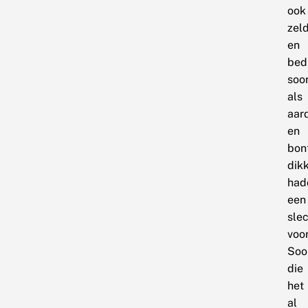
ook
zel
en
bed
soo
als
aar
en
bon
dik
had
een
sle
voor
Soo
die
het
al