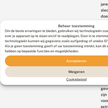
jar
sle
doe
als
Beheer toestemming
gev
Om de beste ervaringen te bieden, gebruiken wij technologieën zoa
van
over je apparaat op te slaan en/of te raadplegen. Door in te stem
het
technologieën kunnen wij gegevens zoals surfgedrag of unieke ID'
inte
Als je geen toestemming geeft of uw toestemming intrekt, kan dit 
hebben op bepaalde functies en mogelijkheden.
lan
stik
Accepteren
ver
en
Weigeren
ver
Cookiebeleid
kun
gev
zijn
voo
ext