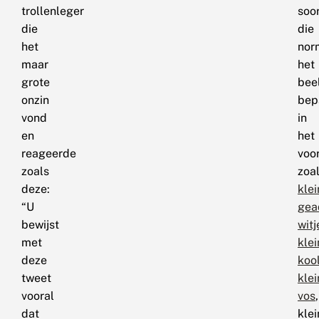
trollenleger
soo
die
die
het
nor
maar
het
grote
bee
onzin
bep
vond
in
en
het
reageerde
voor
zoals
zoa
deze:
klei
“U
gea
bewijst
witj
met
klei
deze
kool
tweet
klei
vooral
vos
,
dat
klei