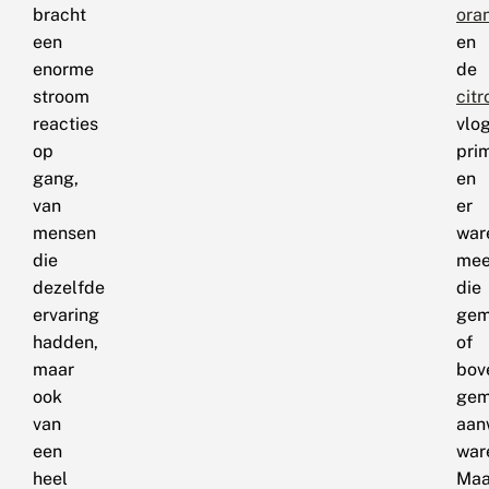
bracht
oran
een
en
enorme
de
stroom
citr
reacties
vlo
op
pri
gang,
en
van
er
mensen
war
die
mee
dezelfde
die
ervaring
gem
hadden,
of
maar
bov
ook
gem
van
aan
een
war
heel
Maa