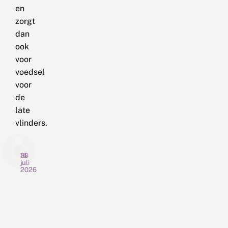
en
zorgt
dan
ook
voor
voedsel
voor
de
late
vlinders.
30
16
14
juli
juli
juli
2026
2026
2026
C
P
T
h
l
u
o
a
i
c
n
n
o
Een
t
Het
v
Afgelopen