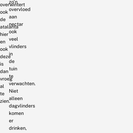
zo’n
overwintert
overvloed
ook
aan
de
nectar
atalanta
ook
hier
veel
en
vlinders
ook
in
deze
de
is
tuin
dan
te
vroeg
verwachten.
al
Niet
te
alleen
zien.
dagvlinders
komen
er
drinken,