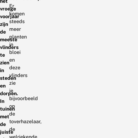
het
Er
vroege
komen
voorjaar
steeds
zijn
meer
de
planten
meeste
in
vlinders
bloei
te
en
zien
deze
in
vlinders
steden
zie
en
je
dorpen.
bijvoorbeeld
In
op
tuinen
de
met
toverhazelaar,
de
de
juiste
welriekende