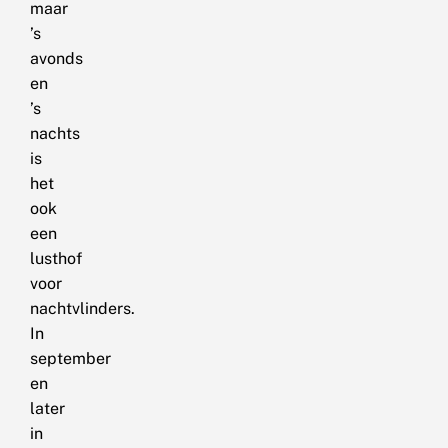
maar
’s
avonds
en
’s
nachts
is
het
ook
een
lusthof
voor
nachtvlinders.
In
september
en
later
in