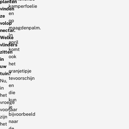
planten
kamperfoelie
vinden
en
ze
op
volop
maagdenpalm.
nectar.
In
Welke
april
vlinders
komt
zitten
ook
in
het
uw
oranjetipje
tuin?
tevoorschijn
Nu,
en
in
die
het
kun
vroege
je
voorjaar
bijvoorbeeld
zijn
naar
het
de