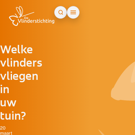
Doorgaan naar inhoud
Welke
vlinders
vliegen
in
uw
tuin?
20
maart