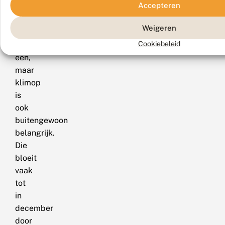
Accepteren
Herfstaster
is
Weigeren
er
Cookiebeleid
zo
een,
maar
klimop
is
ook
buitengewoon
belangrijk.
Die
bloeit
vaak
tot
in
december
door