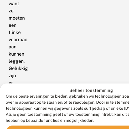
want
ze
moeten
een
flinke
voorraad
aan
kunnen
leggen.
Gelukkig
zijn
er
heel
Beheer toestemming
Om de beste ervaringen te bieden, gebruiken wij technologieën zoa
goede
over je apparaat op te slaan en/of te raadplegen. Door in te stem
nectarplanten
technologieën kunnen wij gegevens zoals surfgedrag of unieke ID'
die
Als je geen toestemming geeft of uw toestemming intrekt, kan dit 
laat
hebben op bepaalde functies en mogelijkheden.
bloeien.