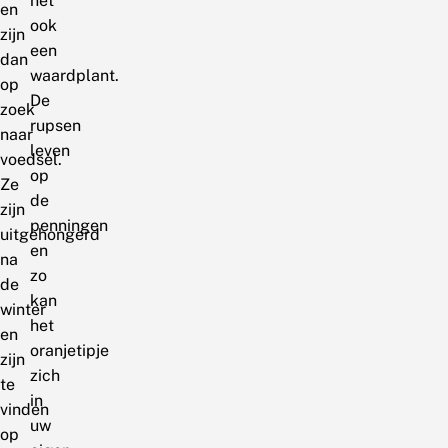
het
en
ook
zijn
een
dan
waardplant.
op
De
zoek
rupsen
naar
leven
voedsel.
op
Ze
de
zijn
penningen
uitgehongerd
en
na
zo
de
kan
winter
het
en
oranjetipje
zijn
zich
te
in
vinden
uw
op