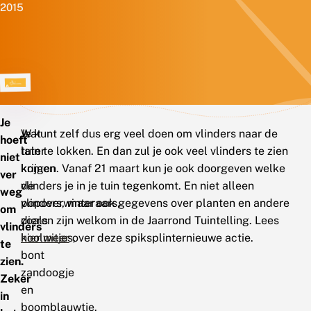
2015
Je
Wat
Je kunt zelf dus erg veel doen om vlinders naar de
hoeft
later
tuin te lokken. En dan zul je ook veel vlinders te zien
niet
komen
krijgen. Vanaf 21 maart kun je ook doorgeven welke
ver
de
vlinders je in je tuin tegenkomt. En niet alleen
weg
popoverwinteraars,
vlinders, maar ook gegevens over planten en andere
om
zoals
dieren zijn welkom in de Jaarrond Tuintelling. Lees
vlinders
koolwitjes,
hier meer
over deze spiksplinternieuwe actie.
te
bont
zien.
zandoogje
Zeker
en
in
boomblauwtje.