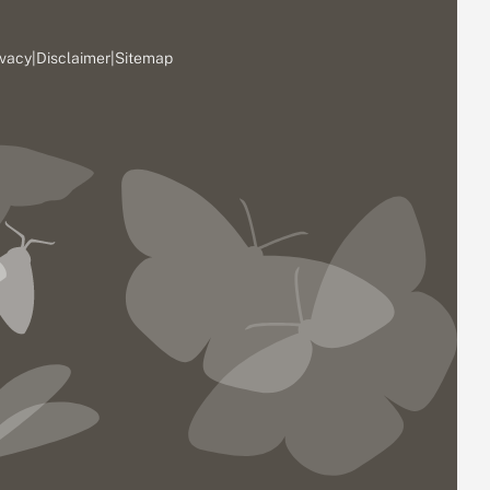
ivacy
|
Disclaimer
|
Sitemap