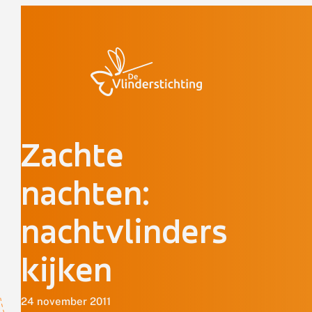
Doorgaan naar inhoud
Zachte
nachten:
nachtvlinders
kijken
24 november 2011