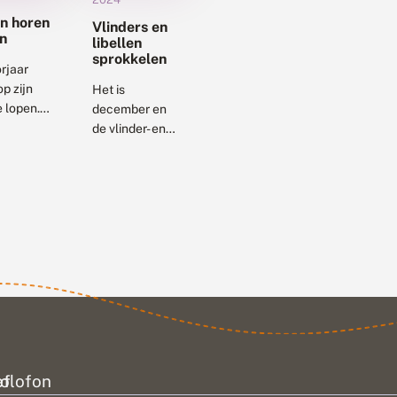
n horen
Vlinders en
n
libellen
sprokkelen
rjaar
op zijn
Het is
e lopen.
december en
 denken
de vlinder- en
de
libellentijd is
e
echt wel
inders
afgelopen,
maar toch
rsperiode
worden er nog
dagelijks
ijks meer
doorgegeven
omt,
op de
invoerportalen.
Het zijn er...
ef
olofon