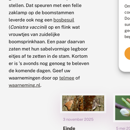
stellen. Dat speuren met een felle
Om
co
zaklamp op de boomstammen
Do
leverde ook nog een
bosbesuil
su
(
Conistra vaccinii
) op en flink wat
ge
vrouwtjes van zuidelijke
be
boomsprinkhaan. Een paar daarvan
zaten met hun sabelvormige legboor
eitjes af te zetten in de stam. Kortom
er is ’s avonds nog genoeg te beleven
de komende dagen. Geef uw
waarnemingen door op
telmee
of
waarneming.nl
.
3 november 2025
Einde
5 mei 2