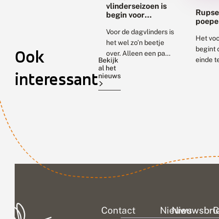
vlinderseizoen is
Rupse
begin voor
poepe
winteruilen
Voor de dagvlinders is
Het voo
het wel zo’n beetje
begint 
Ook
over. Alleen een paar
einde t
Bekijk
vlinderoverwinteraars
al het
Je zou
interessant
zijn nog te zien, en de
nieuws
dat je 
laatste witjes, kleine
typisch
vuurvlinders en
nachtvl
bont...
van de
voorjaa
niet of
nauwel
tegenk
maar...
Contact
Nieuws
Nieuwsbri
C