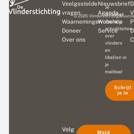
Veelgestelde
Nieuwsbrief
D
Je
vragen
Agenda
V
ontvangt
© 2026 Vlinderstichting
|
Duurza
Waarnemingen
Webshop
P
dan alle
actualiteiten
Doneer
Service
D
over
Over ons
C
vlinders
en
libellen in
je
mailbox!
Schrijf
je in
Volg
Meld