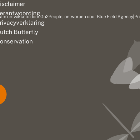
isclaimer
erantwoording
am ontwikkeld door
Go2People
, ontworpen door
Blue Field Agency
|
Pr
rivacyverklaring
utch Butterfly
onservation