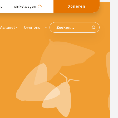
Doneren
op
winkelwagen
Actueel
Over ons