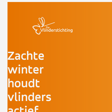
Doorgaan naar inhoud
Zachte
winter
houdt
vlinders
actief