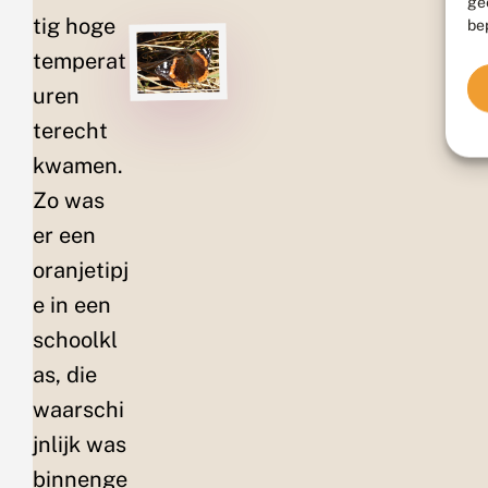
ge
tig hoge
be
temperat
uren
terecht
kwamen.
Zo was
er een
oranjetipj
e in een
schoolkl
as, die
waarschi
jnlijk was
binnenge