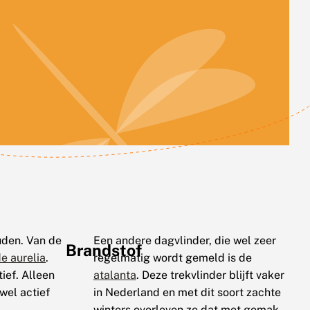
ouden. Van de
Een andere dagvlinder, die wel zeer
Brandstof
e aurelia
.
regelmatig wordt gemeld is de
ief. Alleen
atalanta
. Deze trekvlinder blijft vaker
wel actief
in Nederland en met dit soort zachte
winters overleven ze dat met gemak.