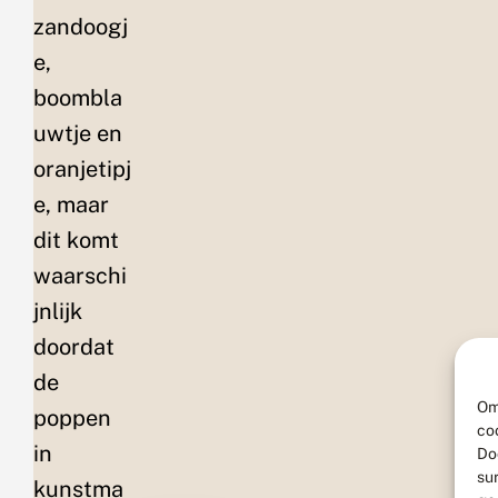
zandoogj
e,
boombla
uwtje en
oranjetipj
e, maar
dit komt
waarschi
jnlijk
doordat
de
Om
poppen
co
in
Do
su
kunstma