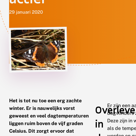
29 januari 2020
Het is tot nu toe een erg zachte
Er zijn een a
Overlev
winter. Er is nauwelijks vorst
dagvlinders 
geweest en veel dagtemperaturen
in
Deze zijn in
liggen ruim boven de vijf graden
als de tempe
Celsius. Dit zorgt ervoor dat
worden en ga