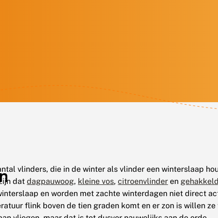
antal vlinders, die in de winter als vlinder een winterslaap h
en
zijn dat
dagpauwoog
,
kleine vos
,
citroenvlinder
en
gehakkeld
 winterslaap en worden met zachte winterdagen niet direct act
ratuur flink boven de tien graden komt en er zon is willen ze 
an vliegen, maar dat is tot dusver nauwelijks aan de orde.