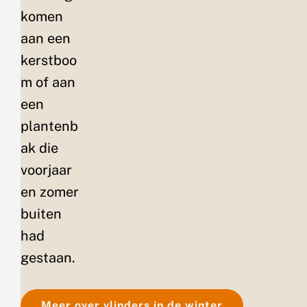
komen
aan een
kerstboo
m of aan
een
plantenb
ak die
voorjaar
en zomer
buiten
had
gestaan.
Meer over vlinders in de winter