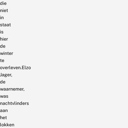
die
niet
in
staat
is
hier
de
winter
te
overleven.Elzo
Jager,
de
waarnemer,
was
nachtvlinders
aan
het
lokken