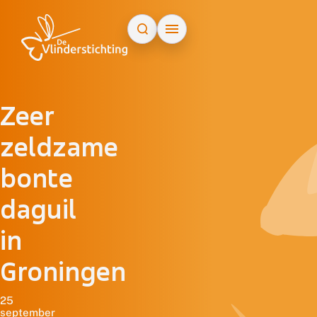
Doorgaan naar inhoud
Zeer
zeldzame
bonte
daguil
in
Groningen
25
september