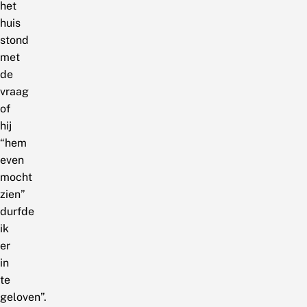
het
huis
stond
met
de
vraag
of
hij
“hem
even
mocht
zien”
durfde
ik
er
in
te
geloven”.