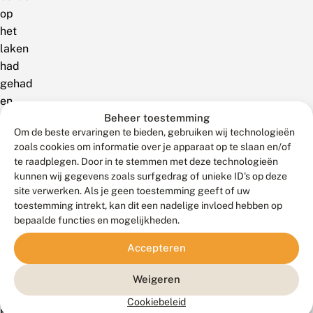
op
het
laken
had
gehad
en
Beheer toestemming
was
Om de beste ervaringen te bieden, gebruiken wij technologieën
heel
zoals cookies om informatie over je apparaat op te slaan en/of
blij
te raadplegen. Door in te stemmen met deze technologieën
met
kunnen wij gegevens zoals surfgedrag of unieke ID's op deze
een
site verwerken. Als je geen toestemming geeft of uw
nieuwe
toestemming intrekt, kan dit een nadelige invloed hebben op
bepaalde functies en mogelijkheden.
tuinsoort.
Hij
Accepteren
wilde
echter
Weigeren
niet
Cookiebeleid
gaan