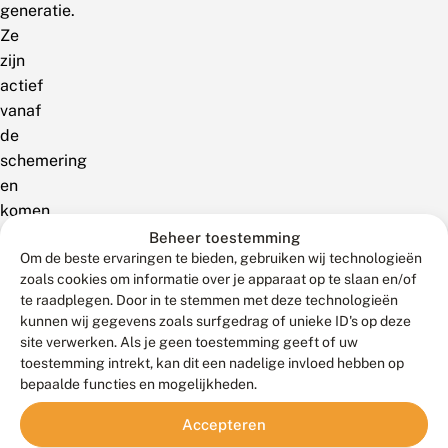
generatie.
Ze
zijn
actief
vanaf
de
schemering
en
komen
op
Beheer toestemming
Om de beste ervaringen te bieden, gebruiken wij technologieën
licht
zoals cookies om informatie over je apparaat op te slaan en/of
af.Een
te raadplegen. Door in te stemmen met deze technologieën
andere
kunnen wij gegevens zoals surfgedrag of unieke ID's op deze
bijzondere
site verwerken. Als je geen toestemming geeft of uw
melding
toestemming intrekt, kan dit een nadelige invloed hebben op
kwam
bepaalde functies en mogelijkheden.
uit
Accepteren
Onstwedde