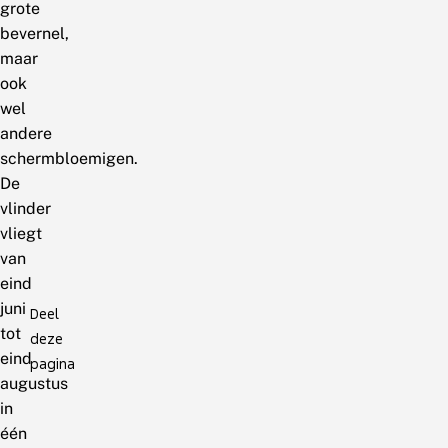
grote
bevernel,
maar
ook
wel
andere
schermbloemigen.
De
vlinder
vliegt
van
eind
juni
Deel
tot
deze
eind
pagina
augustus
in
één