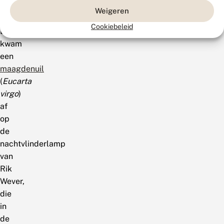
in
Weigeren
Groningen.
Cookiebeleid
Daar
kwam
een
maagdenuil
(
Eucarta
virgo
)
af
op
de
nachtvlinderlamp
van
Rik
Wever,
die
in
de