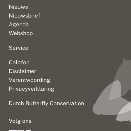
n
Nieuws
t
Nieuwsbrief
e
r
Agenda
n
e
Webshop
t
e
n
Service
b
o
Colofon
e
k
Disclaimer
e
n
Verantwoording
Privacyverklaring
Dutch Butterfly Conservation
Volg ons