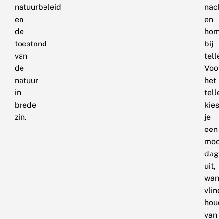
natuurbeleid
nac
en
en
de
hom
toestand
bij
van
tell
de
Voo
natuur
het
in
tell
brede
kies
zin.
je
een
moo
dag
uit,
wan
vlin
hou
van