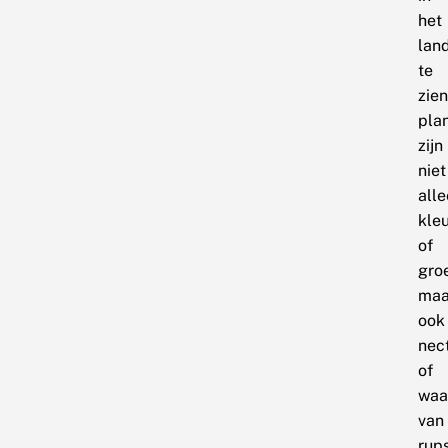
het
lan
te
zien
pla
zijn
niet
all
kleu
of
gro
maa
ook
nec
of
waa
van
rup