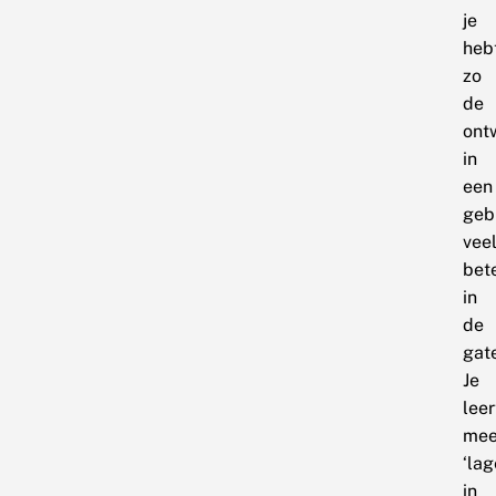
je
heb
zo
de
ont
in
een
geb
vee
bet
in
de
gat
Je
leer
mee
‘lag
in