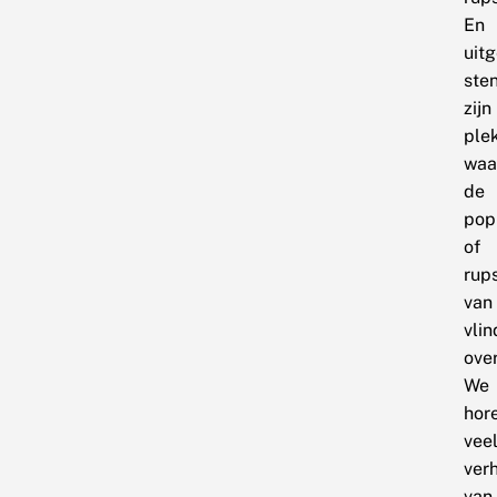
En
uit
ste
zijn
ple
waa
de
pop
of
rup
van
vlin
ove
We
hor
vee
ver
van