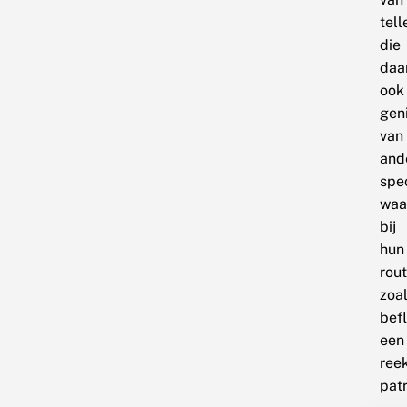
tell
die
daa
ook
gen
van
and
spe
waa
bij
hun
rout
zoa
befl
een
reek
pat