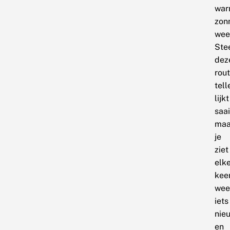
wa
zon
wee
Ste
dez
rou
tell
lijkt
saai
maa
je
ziet
elk
kee
wee
iets
nie
en