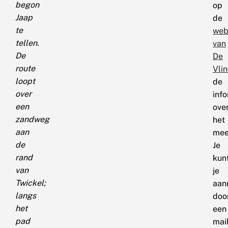
begon
op
Jaap
de
te
web
tellen.
van
De
De
route
Vlin
loopt
de
over
inf
een
ove
zandweg
het
aan
mee
de
Je
rand
kun
van
je
Twickel;
aan
langs
doo
het
een
pad
mai