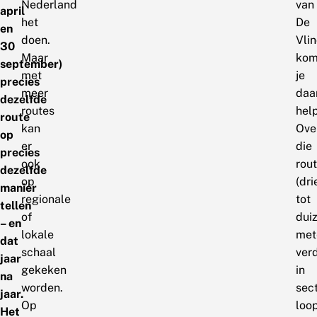
Nederland
van
april
het
De
en
doen.
Vlin
30
Maar
kom
september)
met
je
precies
meer
daar
dezelfde
routes
hel
route
kan
Ove
op
er
die
precies
ook
rou
dezelfde
op
(dr
manier
regionale
tot
tellen
of
dui
– en
lokale
met
dat
schaal
ver
jaar
gekeken
in
na
worden.
sect
jaar.
Op
loo
Het