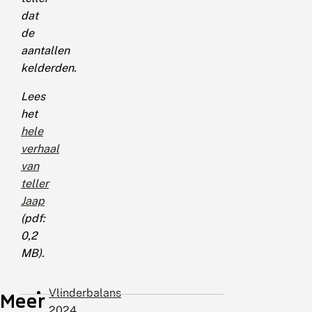
dat
de
aantallen
kelderden.
Lees
het
hele
verhaal
van
teller
Jaap
(pdf:
0,2
MB).
Vlinderbalans
Meer
2024