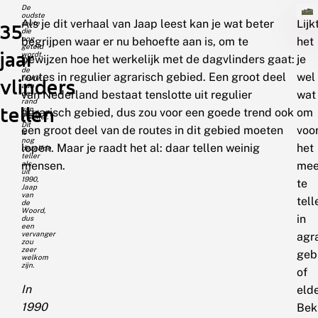
De
oudste
Als je dit verhaal van Jaap leest kan je wat beter
Lijk
route
35
die
nog
begrijpen waar er nu behoefte aan is, om te
het
geteld
jaar
wordt,
bewijzen hoe het werkelijk met de dagvlinders gaat:
je
is
de
routes in regulier agrarisch gebied. Een groot deel
wel
route
vlinders
aan
van Nederland bestaat tenslotte uit regulier
wat
de
rand
tellen
van
agrarisch gebied, dus zou voor een goede trend ook
om
Twickel.
Dit
een groot deel van de routes in dit gebied moeten
voo
is
nog
lopen. Maar je raadt het al: daar tellen weinig
het
dezelfde
teller
als
mensen.
mee
uit
1990,
te
Jaap
van
tell
de
Woord,
in
dus
een
vervanger
agr
zou
zeer
geb
welkom
zijn.
of
In
eld
1990
Bek