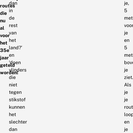
dan
je,
routes
in
5
die
de
met
nu
rest
voo
al
van
je
voor
het
en
het
land?’
5
35e
en
met
jaar
‘doen
bov
geteld
vlinders
je
worden!
die
ziet
niet
Als
tegen
je
stikstof
je
kunnen
rou
het
loo
slechter
en
dan
je