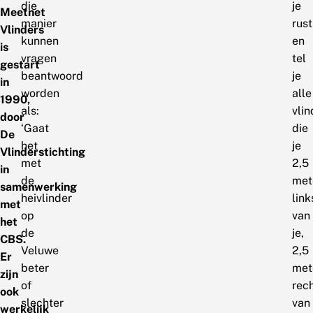
die
je
Meetnet
manier
rust
Vlinders
kunnen
en
is
vragen
tel
gestart
beantwoord
je
in
worden
alle
1990,
als:
vlin
door
‘Gaat
die
De
het
je
Vlinderstichting
met
2,5
in
de
met
samenwerking
heivlinder
link
met
op
van
het
de
je,
CBS.
Veluwe
2,5
Er
beter
met
zijn
of
rec
ook
slechter
van
werkelijk