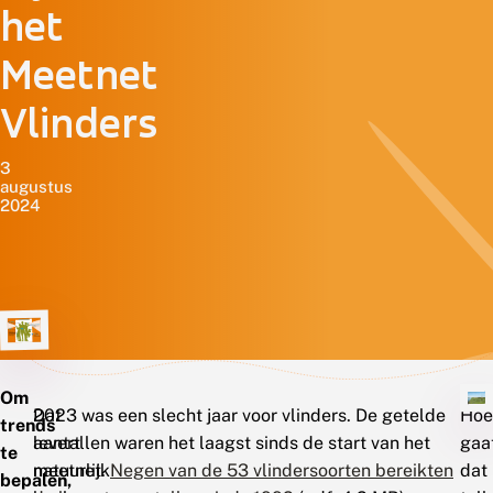
het
Meetnet
Vlinders
3
augustus
2024
Om
Dat
2023 was een slecht jaar voor vlinders. De getelde
Hoe
trends
levert
aantallen waren het laagst sinds de start van het
gaa
te
natuurlijk
meetnet.
Negen van de 53 vlindersoorten bereikten
dat
bepalen,