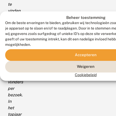
te
vinden
zijn.
Beheer toestemming
Om de beste ervaringen te bieden, gebruiken wij technologieën zoa
De
je apparaat op te slaan en/of te raadplegen. Door in te stemmen 
laatste
wij gegevens zoals surfgedrag of unieke ID's op deze site verwerk
paar
geeft of uw toestemming intrekt, kan dit een nadelige invloed heb
jaar
mogelijkheden.
waren
Accepteren
dat
5
Weigeren
tot
Cookiebeleid
10
vlinders
per
bezoek.
In
het
topjaar