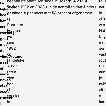
heel
de laagste aantallen sinds 1992
(pdf: 4,2 MB).
tell
te
veel
Tussen 1992 en 2023 zijn de aantallen dagvlinders
nou
kijken
data
gemiddeld per soort met 53 procent afgenomen.
in
hoe
op.
zijn
het
Daarmee
wer
nou
kunnen
Het
werkelijk
we
beg
gaat
sinds
met
met
1992
een
de
op
vas
vlinderstand,
landelijke
rout
gaat
schaal
Die
er
laten
kun
niets
zien
je
boven
hoe
zelf
elke
alle
uitz
week
soorten
of
(tussen
in
iem
1