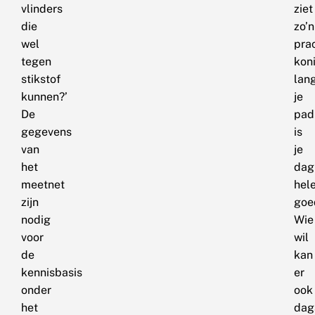
vlinders
ziet
die
zo’n
wel
pra
tegen
kon
stikstof
lan
kunnen?’
je
De
pad
gegevens
is
van
je
het
dag
meetnet
hel
zijn
goe
nodig
Wie
voor
wil
de
kan
kennisbasis
er
onder
ook
het
dag