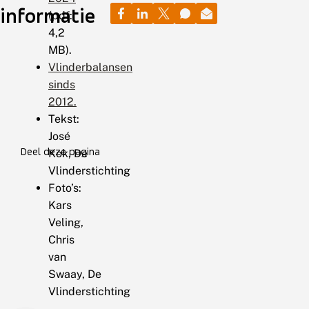
informatie
(pdf:
4,2
MB).
Vlinderbalansen
sinds
2012.
Tekst:
José
Deel deze pagina
Kok, De
Vlinderstichting
Foto’s:
Kars
Veling,
Chris
van
Swaay, De
Vlinderstichting