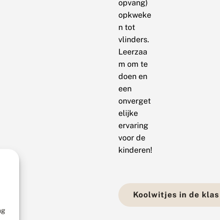
opvang)
opkweke
n tot
vlinders.
Leerzaa
m om te
doen en
een
onverget
elijke
ervaring
voor de
kinderen!
Koolwitjes in de klas
ng