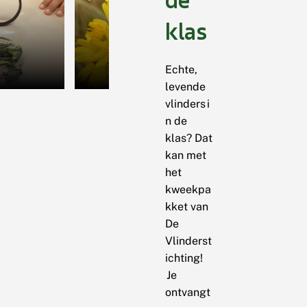
klas
Echte,
levende
vlinders i
n de
klas? Dat
kan met
het
kweekpa
kket van
De
Vlinderst
ichting!
Je
ontvangt