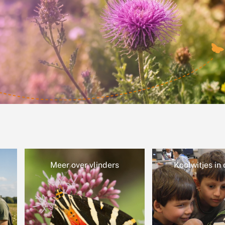
inders
Koolwitjes in de klas
Laa