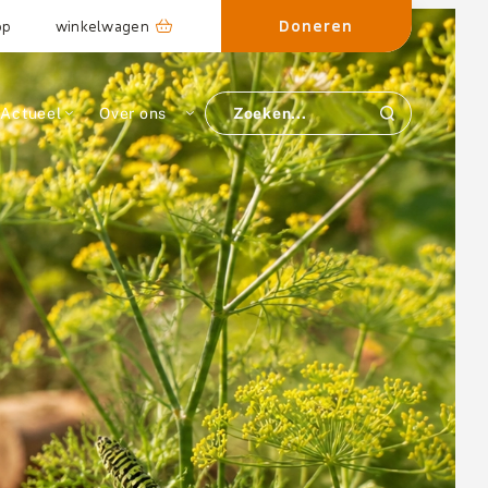
Doneren
op
winkelwagen
Actueel
Over ons