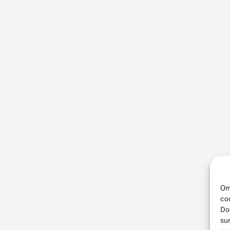
Om
co
Do
su