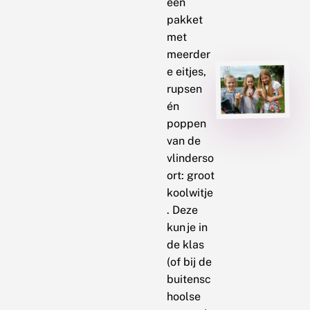
een
pakket
met
meerder
e eitjes,
rupsen
én
poppen
van de
vlinderso
ort: groot
koolwitje
. Deze
kun je in
de klas
(of bij de
buitensc
hoolse