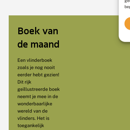
ge
be
Boek van
de maand
Een vlinderboek
zoals je nog nooit
eerder hebt gezien!
Dit rijk
geïllustreerde boek
neemt je mee in de
wonderbaarlijke
wereld van de
vlinders. Het is
toegankelijk