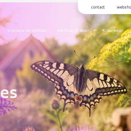
contact
websh
Vlinders en libellen
Wat kan jij doen?
Kleurkeur
ges