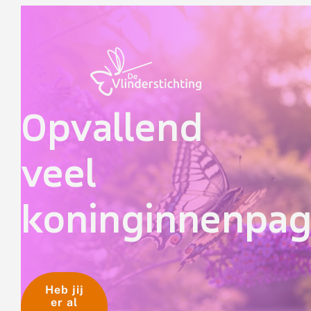
Doorgaan naar inhoud
Opvallend
veel
koninginnenpa
Heb jij
er al