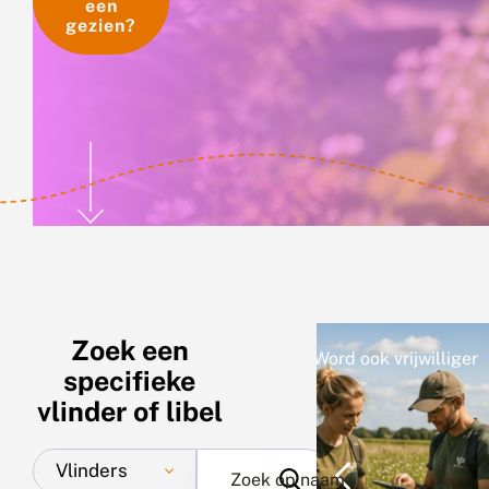
een
gezien?
Zoek een
Word ook vrijwilliger
Meer over vl
specifieke
vlinder of libel
Vlinders
Zoek op naam