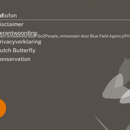
ef
olofon
isclaimer
erantwoording
am ontwikkeld door
Go2People
, ontworpen door
Blue Field Agency
|
Pr
rivacyverklaring
utch Butterfly
onservation