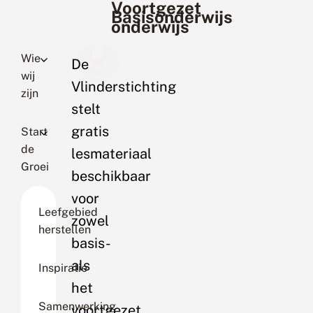
Voortgezet
Basisonderwijs
onderwijs
Wie
De
wij
Vlinderstichting
zijn
stelt
gratis
Start
de
lesmateriaal
Groei
beschikbaar
voor
Leefgebied
zowel
herstellen
basis-
als
Inspiratie
het
Samenwerking
voortgezet