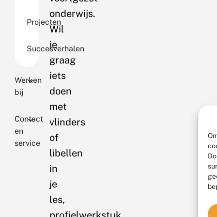
onderwijs.
Projecten
Wil
je
Succesverhalen
graag
iets
Werken
doen
bij
met
Contact
vlinders
en
Om
of
service
co
libellen
Do
su
in
ge
je
be
les,
profielwerkstuk