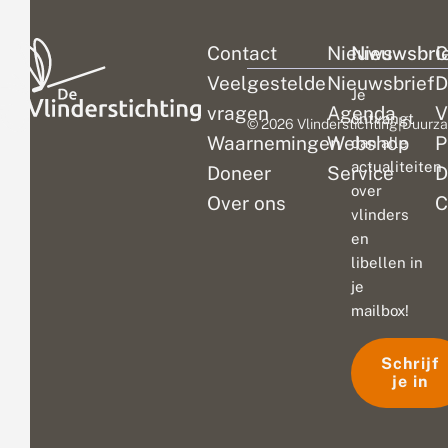
Contact
Nieuws
Nieuwsbri
C
Veelgestelde
Nieuwsbrief
D
Je
vragen
Agenda
V
ontvangt
© 2026 Vlinderstichting
|
Duurza
Waarnemingen
Webshop
P
dan alle
actualiteiten
Doneer
Service
D
over
Over ons
C
vlinders
en
libellen in
je
mailbox!
Schrijf
je in