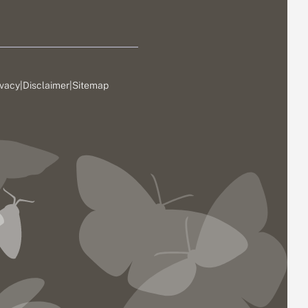
ivacy
|
Disclaimer
|
Sitemap