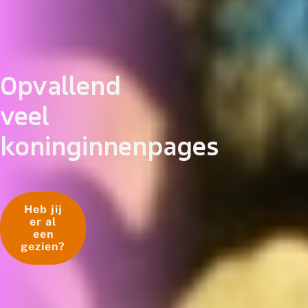
Opvallend
veel
koninginnenpages
Heb jij
er al
een
gezien?