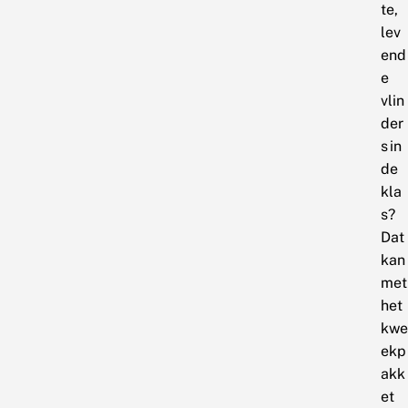
te,
lev
end
e
vlin
der
s in
de
kla
s?
Dat
kan
met
het
kwe
ekp
akk
et