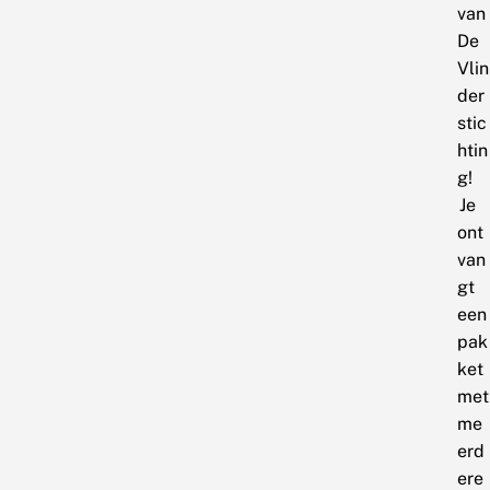
van
De
Vlin
der
stic
htin
g!
Je
ont
van
gt
een
pak
ket
met
me
erd
ere