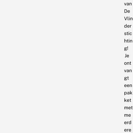
van
De
Vlin
der
stic
htin
g!
Je
ont
van
gt
een
pak
ket
met
me
erd
ere