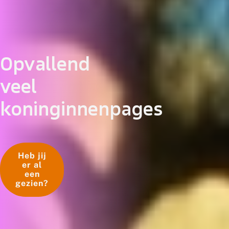
Opvallend
veel
koninginnenpages
Heb jij
er al
een
gezien?