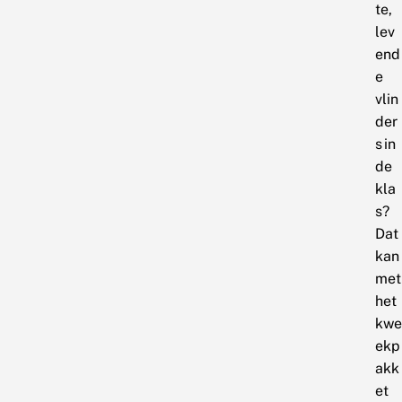
te,
lev
end
e
vlin
der
s in
de
kla
s?
Dat
kan
met
het
kwe
ekp
akk
et