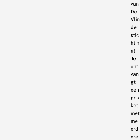
van
De
Vlin
der
stic
htin
g!
Je
ont
van
gt
een
pak
ket
met
me
erd
ere