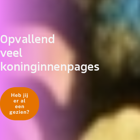
Opvallend
veel
koninginnenpages
Heb jij
er al
een
gezien?