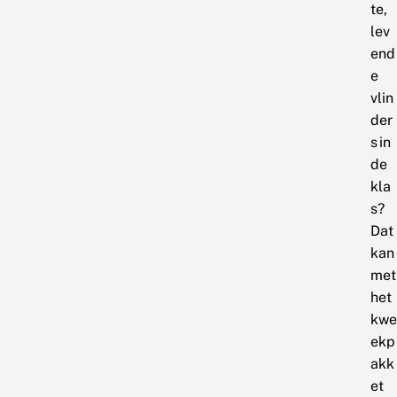
te,
lev
end
e
vlin
der
s in
de
kla
s?
Dat
kan
met
het
kwe
ekp
akk
et