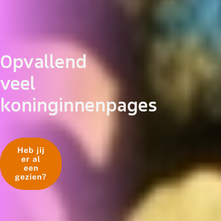
Opvallend
veel
koninginnenpages
Heb jij
er al
een
gezien?