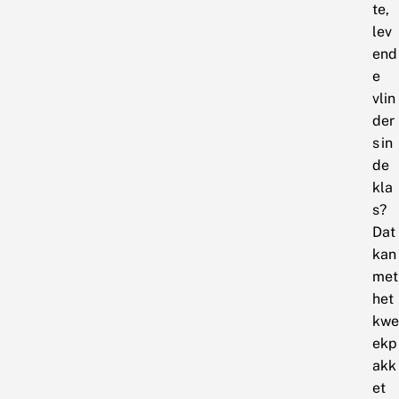
te,
lev
end
e
vlin
der
s in
de
kla
s?
Dat
kan
met
het
kwe
ekp
akk
et