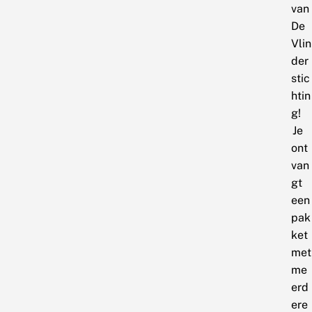
van
De
Vlin
der
stic
htin
g!
Je
ont
van
gt
een
pak
ket
met
me
erd
ere