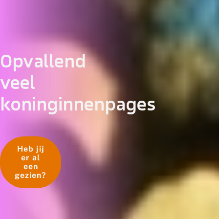
Opvallend
veel
koninginnenpages
Heb jij
er al
een
gezien?