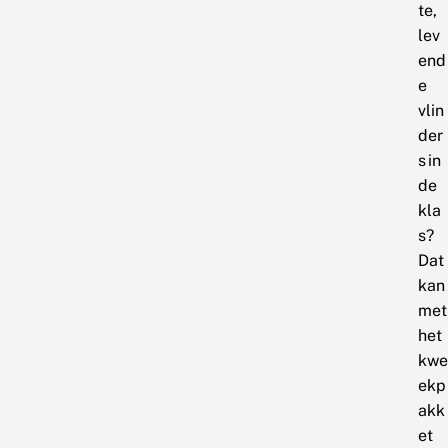
te,
lev
end
e
vlin
der
s in
de
kla
s?
Dat
kan
met
het
kwe
ekp
akk
et