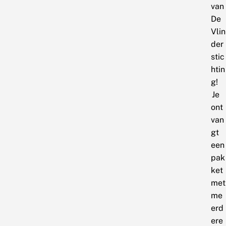
van
De
Vlin
der
stic
htin
g!
Je
ont
van
gt
een
pak
ket
met
me
erd
ere