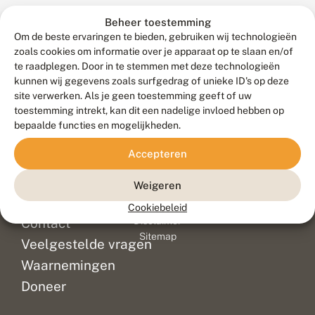
s
de
Beheer toestemming
e
grote
c
Om de beste ervaringen te bieden, gebruiken wij technologieën
vuurvlinder
t
zoals cookies om informatie over je apparaat op te slaan en/of
en
e
te raadplegen. Door in te stemmen met deze technologieën
n
de
kunnen wij gegevens zoals surfgedrag of unieke ID's op deze
o
groene
site verwerken. Als je geen toestemming geeft of uw
n
glazenmaker.
toestemming intrekt, kan dit een nadelige invloed hebben op
d
Deze
e
bepaalde functies en mogelijkheden.
vlinder
r
d
en
Accepteren
Meld waarnemingen
© 2026 Vlinderstichting
r
libel
u
Duurzaam ontwikkeld door
Go2People
, ontworpen door
zijn
Weigeren
k
Blue Field Agency
beide
Privacy
Cookiebeleid
typische
Contact
Disclaimer
soorten
Sitemap
Veelgestelde vragen
van
het
Waarnemingen
laagveenmilieu.
Doneer
De
oorzaken...