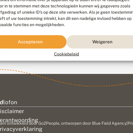
or in te stemmen met deze technologieën kunnen wij gegevens zoals
rfgedrag of unieke ID's op deze site verwerken. Als je geen toestemmi
eft of uw toestemming intrekt, kan dit een nadelige invloed hebben op
paalde functies en mogelijkheden.
Accepteren
Weigeren
Cookiebeleid
ef
olofon
isclaimer
erantwoording
am ontwikkeld door
Go2People
, ontworpen door
Blue Field Agency
|
Pr
rivacyverklaring