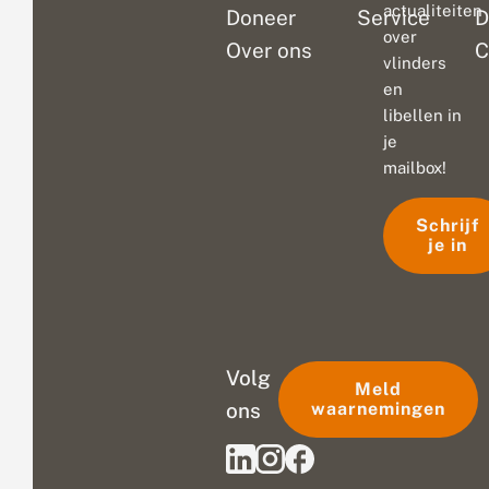
actualiteiten
Doneer
Service
D
over
Over ons
C
vlinders
en
libellen in
je
mailbox!
Schrijf
je in
Volg
Meld
ons
waarnemingen