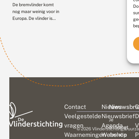
De bremvlinder komt
Do
nog maar weinig voor in
su
Europa. De vlinder is
ge
afhankelijk van
be
extensief gebruikt
grasland en dat
verdwijnt door
intensivering, maar ook
doordat...
Contact
Nieuws
Nieuwsbri
C
Veelgestelde
Nieuwsbrief
D
Je
vragen
Agenda
V
ontvangt
© 2026 Vlinderstichting
|
Duurza
Waarnemingen
Webshop
P
dan alle