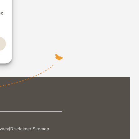
ng
ivacy
|
Disclaimer
|
Sitemap