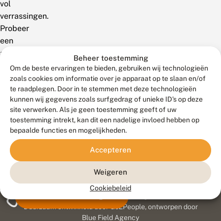
vol
verrassingen.
Probeer
een
andere
Beheer toestemming
zoekterm!
Om de beste ervaringen te bieden, gebruiken wij technologieën
zoals cookies om informatie over je apparaat op te slaan en/of
te raadplegen. Door in te stemmen met deze technologieën
kunnen wij gegevens zoals surfgedrag of unieke ID's op deze
site verwerken. Als je geen toestemming geeft of uw
toestemming intrekt, kan dit een nadelige invloed hebben op
bepaalde functies en mogelijkheden.
Accepteren
Weigeren
Cookiebeleid
Meld waarnemingen
© 2026 Vlinderstichting
Duurzaam ontwikkeld door
Go2People
, ontworpen door
Blue Field Agency