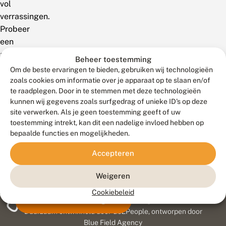
vol
verrassingen.
Probeer
een
andere
Beheer toestemming
zoekterm!
Om de beste ervaringen te bieden, gebruiken wij technologieën
zoals cookies om informatie over je apparaat op te slaan en/of
te raadplegen. Door in te stemmen met deze technologieën
kunnen wij gegevens zoals surfgedrag of unieke ID's op deze
site verwerken. Als je geen toestemming geeft of uw
toestemming intrekt, kan dit een nadelige invloed hebben op
bepaalde functies en mogelijkheden.
Accepteren
Weigeren
Cookiebeleid
Meld waarnemingen
© 2026 Vlinderstichting
Duurzaam ontwikkeld door
Go2People
, ontworpen door
Blue Field Agency