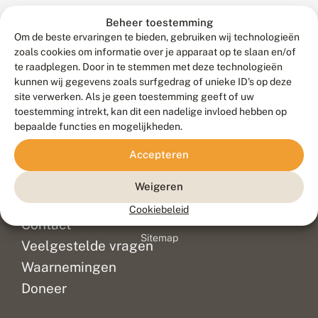
e
waarmee
Beheer toestemming
n
Fiona
b
Om de beste ervaringen te bieden, gebruiken wij technologieën
Zondervan
a
zoals cookies om informatie over je apparaat op te slaan en/of
in
t
te raadplegen. Door in te stemmen met deze technologieën
e
2019
kunnen wij gegevens zoals surfgedrag of unieke ID's op deze
v
in
site verwerken. Als je geen toestemming geeft of uw
a
Appingedam
toestemming intrekt, kan dit een nadelige invloed hebben op
n
haar
D
bepaalde functies en mogelijkheden.
30-
e
V
jarig
Accepteren
Meld waarnemingen
© 2026 Vlinderstichting
li
jubileum
n
Duurzaam ontwikkeld door
Go2People
, ontworpen door
als
Weigeren
d
Blue Field Agency
dierkunstenaar
e
Privacy
Cookiebeleid
r
vierde.
Contact
Disclaimer
s
De
Sitemap
t
Veelgestelde vragen
tentoonstelling
i
gaat
c
Waarnemingen
nu
h
Doneer
t
op
i
reis
n