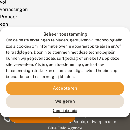
vol
verrassingen.
Probeer
een
andere
Beheer toestemming
zoekterm!
Om de beste ervaringen te bieden, gebruiken wij technologieën
zoals cookies om informatie over je apparaat op te slaan en/of
te raadplegen. Door in te stemmen met deze technologieën
kunnen wij gegevens zoals surfgedrag of unieke ID's op deze
site verwerken. Als je geen toestemming geeft of uw
toestemming intrekt, kan dit een nadelige invloed hebben op
bepaalde functies en mogelijkheden.
Accepteren
Weigeren
Cookiebeleid
Meld waarnemingen
© 2026 Vlinderstichting
Duurzaam ontwikkeld door
Go2People
, ontworpen door
Blue Field Agency