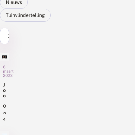
Nieuws
Tuinvlindertelling
Zoek...
6
maart
2023
J
o
o
s
t
Op
H
zaterdag
o
4
n
maart
t
jl.
e