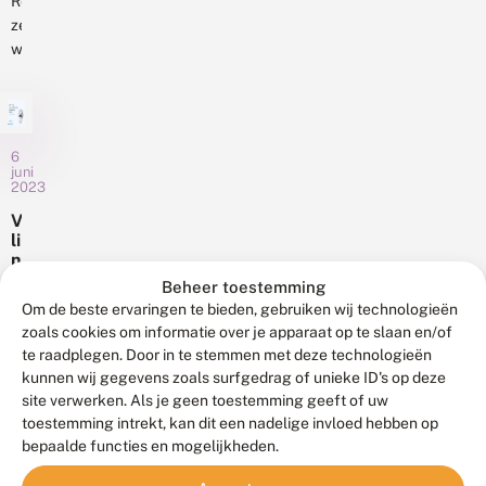
n
e
Regelmatig
ij
veertigjarig
r
zetten
d
bestaan.
d
wij
v
In
een
li
de
aantal
n
loop
d
gedichten
van
e
die
6
r
het
zijn
juni
g
jaar
2023
in
e
hebben
d
gestuurd
V
we
i
li
voor
de
c
n
de
h
d
gedichten...
Beheer toestemming
vlindergedichtenwedstrijd
t
e
Deze
Om de beste ervaringen te bieden, gebruiken wij technologieën
online.
e
r
week
zoals cookies om informatie over je apparaat op te slaan en/of
n
Er
g
is
o
te raadplegen. Door in te stemmen met deze technologieën
e
zijn
de
n
d
kunnen wij gegevens zoals surfgedrag of unieke ID's op deze
er
li
gedichtenbundel
i
site verwerken. Als je geen toestemming geeft of uw
nu
n
c
verschenen
toestemming intrekt, kan dit een nadelige invloed hebben op
e
al
h
die
bepaalde functies en mogelijkheden.
3
t
meer
we
april
e
dan
2023