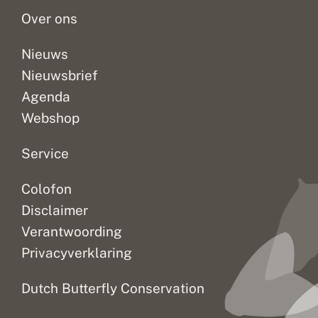
een
k
Over ons
vlindergedichtenbundel....
e
n
Nieuws
Nieuwsbrief
Agenda
Webshop
Service
Colofon
Disclaimer
Verantwoording
Privacyverklaring
Dutch Butterfly Conservation