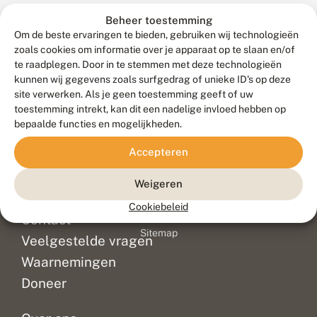
:
nieuwe
n
Beheer toestemming
vlindertuin
i
Om de beste ervaringen te bieden, gebruiken wij technologieën
rijker:
e
zoals cookies om informatie over je apparaat op te slaan en/of
Mot
u
te raadplegen. Door in te stemmen met deze technologieën
w
in
kunnen wij gegevens zoals surfgedrag of unieke ID's op deze
e
Mokum
site verwerken. Als je geen toestemming geeft of uw
v
Nicky
li
toestemming intrekt, kan dit een nadelige invloed hebben op
Castricum
n
bepaalde functies en mogelijkheden.
had
d
e
een
Accepteren
Meld waarnemingen
© 2026 Vlinderstichting
r
droom.
t
Duurzaam ontwikkeld door
Go2People
, ontworpen door
Hij
Weigeren
u
Blue Field Agency
had
i
Privacy
Cookiebeleid
n
een
Contact
Disclaimer
i
stukje
Sitemap
n
Veelgestelde vragen
grond
A
gekocht
m
Waarnemingen
op
s
Doneer
t
het
e
terrein...
r