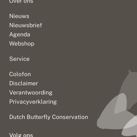
Over ons
d
a
m
Nieuws
Nieuwsbrief
Agenda
Webshop
Service
Colofon
Disclaimer
Verantwoording
Privacyverklaring
Dutch Butterfly Conservation
Volg ons