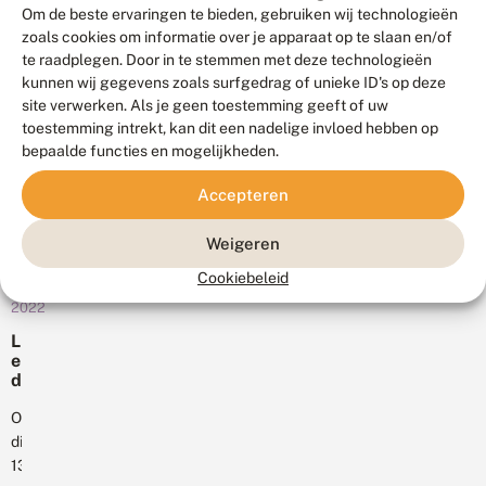
e
jaarlijks
t
december
Om de beste ervaringen te bieden, gebruiken wij technologieën
naar
m
gezien
2024
m
zoals cookies om informatie over je apparaat op te slaan en/of
e
nachtvlinders
o
wordt.
Z
n
te raadplegen. Door in te stemmen met deze technologieën
t
te
Eerst
e
e
kunnen wij gegevens zoals surfgedrag of unieke ID's op deze
i
kijken,
l
vooral
r
site verwerken. Als je geen toestemming geeft of uw
n
d
is
in
N
toestemming intrekt, kan dit een nadelige invloed hebben op
z
Maegen
het
Zeeland
e
bepaalde functies en mogelijkheden.
a
Hanekom,
altijd
d
en...
m
stagiaire
e
spannend
e
Accepteren
r
bij
wat
n
l
De
a
je
Weigeren
a
c
Vlinderstichting
tegen
n
h
heeft
7
Cookiebeleid
d
gaat
t
september
afgelopen
komen.
2022
v
week
li
Door
L
n
een
de
e
d
aantal
zuidelijke
d
e
exemplaren
E
ligging
r
m
Op
gevonden
en
g
m
dinsdag
van
e
het...
e
13
v
de
r