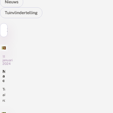
Nieuws
Tuinvlindertelling
Zoek...
11
januari
2024
N
a
c
h
t
Tussen
v
alle
li
rotjes,
n
oliebollen,
d
toasts,
e