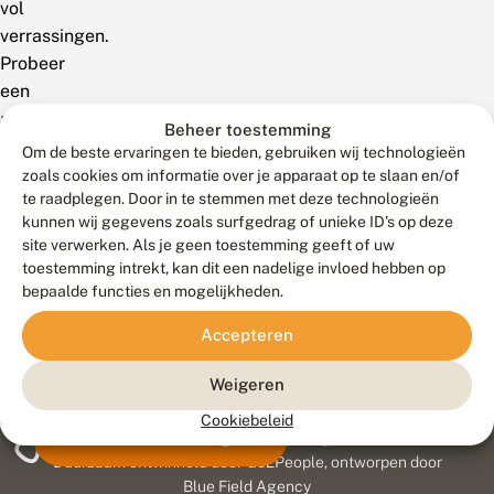
vol
verrassingen.
Probeer
een
andere
Beheer toestemming
zoekterm!
Om de beste ervaringen te bieden, gebruiken wij technologieën
zoals cookies om informatie over je apparaat op te slaan en/of
te raadplegen. Door in te stemmen met deze technologieën
kunnen wij gegevens zoals surfgedrag of unieke ID's op deze
site verwerken. Als je geen toestemming geeft of uw
toestemming intrekt, kan dit een nadelige invloed hebben op
bepaalde functies en mogelijkheden.
Accepteren
Weigeren
Cookiebeleid
Meld waarnemingen
© 2026 Vlinderstichting
Duurzaam ontwikkeld door
Go2People
, ontworpen door
Blue Field Agency