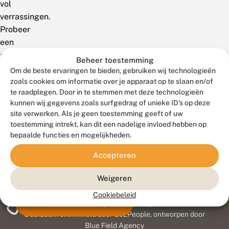
vol
verrassingen.
Probeer
een
andere
Beheer toestemming
zoekterm!
Om de beste ervaringen te bieden, gebruiken wij technologieën
zoals cookies om informatie over je apparaat op te slaan en/of
te raadplegen. Door in te stemmen met deze technologieën
kunnen wij gegevens zoals surfgedrag of unieke ID's op deze
site verwerken. Als je geen toestemming geeft of uw
toestemming intrekt, kan dit een nadelige invloed hebben op
bepaalde functies en mogelijkheden.
Accepteren
Weigeren
Cookiebeleid
Meld waarnemingen
© 2026 Vlinderstichting
Duurzaam ontwikkeld door
Go2People
, ontworpen door
Blue Field Agency