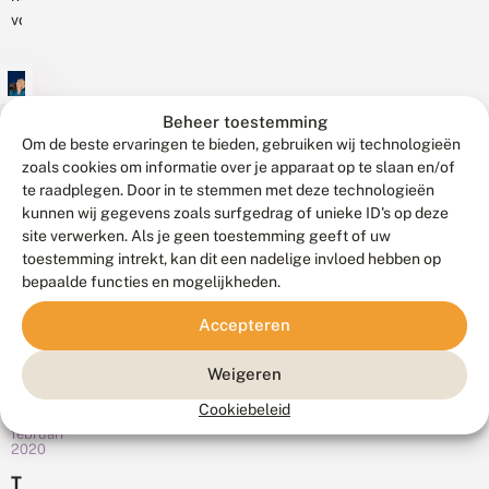
e
a
u
voorjaar
h
Internationaal
a
l
e
vond
Water
n
s
e
het
v
Congres.
v
r
li
symposium
Het
o
e
n
Future
o
n
centrale
Beheer toestemming
8
d
r
n
for
thema
januari
Om de beste ervaringen te bieden, gebruiken wij technologieën
e
n
a
2025
Butterflies
zoals cookies om informatie over je apparaat op te slaan en/of
van
r
a
t
s
plaats.
te raadplegen. Door in te stemmen met deze technologieën
E
deze
t
u
n
Vlinderwetenschappers
kunnen wij gegevens zoals surfgedrag of unieke ID's op deze
u
twee
u
w
u
site verwerken. Als je geen toestemming geeft of uw
van
r
dagen
ij
r
o
toestemming intrekt, kan dit een nadelige invloed hebben op
over
is...
d
Wie
h
n
bepaalde functies en mogelijkheden.
de
a
e
kent
t
hele
n
r
w
de
Accepteren
?
wereld
s
i
lyrische
H
t
k
kwamen
zang
e
e
Weigeren
k
naar
t
van
l
e
Wageningen
l
Cookiebeleid
de
li
13
o
om
n
februari
veldleeuwerik
t
2020
kennis
g
niet?
v
en
T
a
Toch