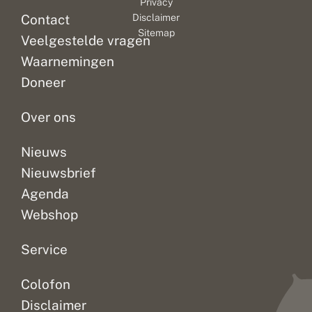
Privacy
a
plaats.
e
Contact
Disclaimer
w
Deelnemers
Sitemap
o
Veelgestelde vragen
uit
n
bijna
Waarnemingen
e
dertig
s
Doneer
landen
o
o
komen...
r
Over ons
t
e
n
Nieuws
Nieuwsbrief
Agenda
Webshop
Service
Colofon
Disclaimer