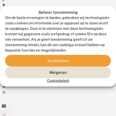
e
n
h
voor
bij
o
n
t
t
t
3
Bezoekerscentrum
a
!
Beheer toestemming
e
De
á
De
l
Om de beste ervaringen te bieden, gebruiken wij technologieën
v
zeer
4
t
Kennemerduinen...
u
zoals cookies om informatie over je apparaat op te slaan en/of
zeldzame
e
dagen
u
te raadplegen. Door in te stemmen met deze technologieën
ll
grote
per
r
kunnen wij gegevens zoals surfgedrag of unieke ID's op deze
i
vuurvlinder
v
week
site verwerken. Als je geen toestemming geeft of uw
n
li
komt
voor
g
toestemming intrekt, kan dit een nadelige invloed hebben op
n
16
alleen
e
de
bepaalde functies en mogelijkheden.
d
februari
voor
n
2021
periode
e
in
r
van
Accepteren
V
:
de
mei
li
o
Weerribben
n
t/m
Weigeren
p
d
in
september
z
Cookiebeleid
e
In
Overijssel
2023....
o
r
weinig
en
e
g
landen
k
in
e
n
wordt
de
g
a
de
e
Rottige
a
v
natuur
Meente
r
e
zo
12