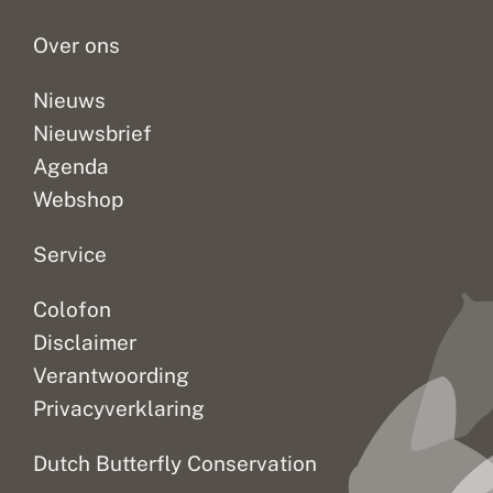
s
g
vinden...
u
e
Over ons
c
i
c
n
e
L
Nieuws
s
i
Nieuwsbrief
v
m
o
b
Agenda
ll
u
e
r
Webshop
p
g
il
o
Service
t
Colofon
Disclaimer
Verantwoording
Privacyverklaring
Dutch Butterfly Conservation