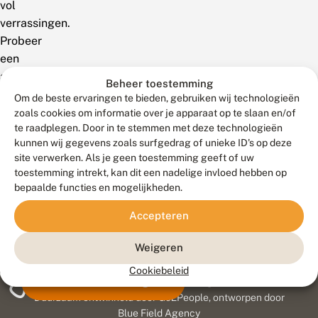
vol
verrassingen.
Probeer
een
andere
Beheer toestemming
zoekterm!
Om de beste ervaringen te bieden, gebruiken wij technologieën
zoals cookies om informatie over je apparaat op te slaan en/of
te raadplegen. Door in te stemmen met deze technologieën
kunnen wij gegevens zoals surfgedrag of unieke ID's op deze
site verwerken. Als je geen toestemming geeft of uw
toestemming intrekt, kan dit een nadelige invloed hebben op
bepaalde functies en mogelijkheden.
Accepteren
Weigeren
Cookiebeleid
Meld waarnemingen
© 2026 Vlinderstichting
Duurzaam ontwikkeld door
Go2People
, ontworpen door
Blue Field Agency