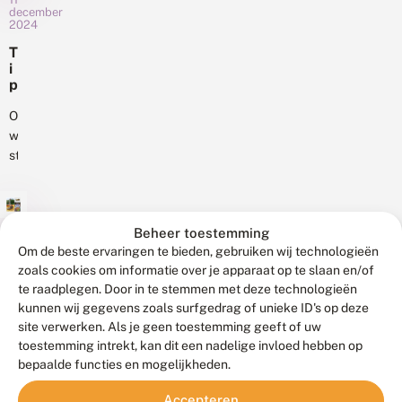
e
december
velden
vaak
n
2024
er
:
ook
T
h
vol
veel
i
e
mee,
en
p
t
maar
andere
s
g
ook
v
Onze
vlinders...
o
o
tussen
webwinkel
u
o
d
de
staat
r
v
stoeptegels
vol
o
a
kun
met
n
n
d
je
leuke
d
e
Beheer toestemming
e
ze
boeken
11
r
N
december
Om de beste ervaringen te bieden, gebruiken wij technologieën
tegenkomen:
en
d
2024
e
zoals cookies om informatie over je apparaat op te slaan en/of
paardenbloemen.
producten
e
d
te raadplegen. Door in te stemmen met deze technologieën
D
Door
k
voor
e
e
kunnen wij gegevens zoals surfgedrag of unieke ID's op deze
e
velen
enthousiaste
r
v
r
site verwerken. Als je geen toestemming geeft of uw
l
gezien
vlinderaars
e
s
toestemming intrekt, kan dit een nadelige invloed hebben op
a
als...
en
r
Leeuwen,
t
n
bepaalde functies en mogelijkheden.
b
libellenkijkers.
beren
b
d
o
o
Bijvoorbeeld
en
s
Accepteren