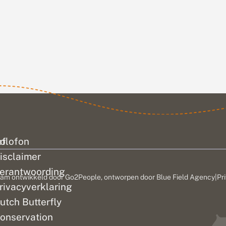
ef
olofon
isclaimer
erantwoording
am ontwikkeld door
Go2People
, ontworpen door
Blue Field Agency
|
Pr
rivacyverklaring
utch Butterfly
onservation