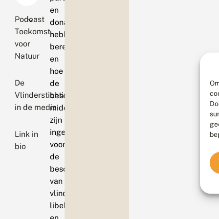
en
Podcast
donateurs
Toekomst
hebben
voor
bereikt
Natuur
en
hoe
De
de
Om
co
Vlinderstichting
beschikbare
Do
in de media
middelen
su
zijn
ge
ingezet
Link in
be
voor
bio
de
bescherming
van
vlinders,
libellen
en