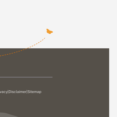
ivacy
|
Disclaimer
|
Sitemap