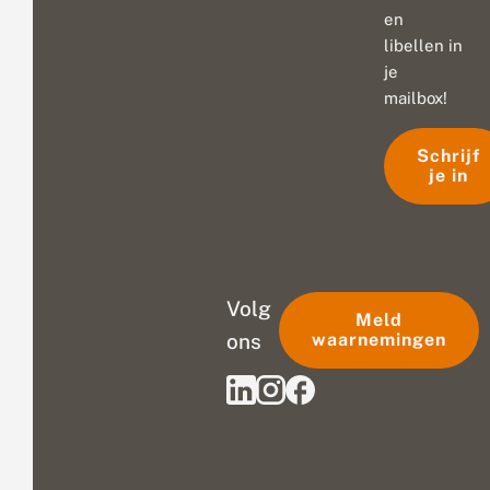
en
libellen in
je
mailbox!
Schrijf
je in
Volg
Meld
ons
waarnemingen