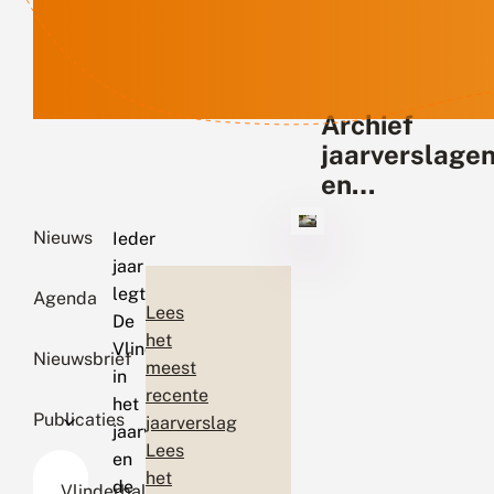
Archief
jaarverslage
en
jaarrekening
Nieuws
Ieder
jaar
legt
Agenda
Lees
De
het
Vlinderstichting
Nieuwsbrief
meest
in
recente
het
Publicaties
jaarverslag
jaarverslag
Lees
en
het
de
Vlinderbalans