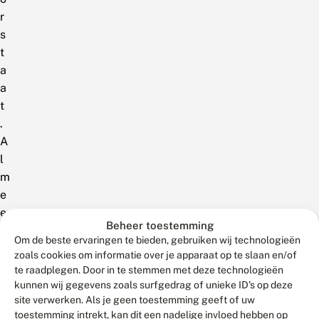
r
s
t
a
a
t
.
A
l
m
e
e
Beheer toestemming
r
Om de beste ervaringen te bieden, gebruiken wij technologieën
d
zoals cookies om informatie over je apparaat op te slaan en/of
a
te raadplegen. Door in te stemmen met deze technologieën
n
kunnen wij gegevens zoals surfgedrag of unieke ID's op deze
site verwerken. Als je geen toestemming geeft of uw
d
toestemming intrekt, kan dit een nadelige invloed hebben op