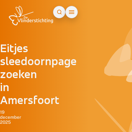
Doorgaan naar inhoud
Eitjes
sleedoornpage
zoeken
in
Amersfoort
19
december
2025