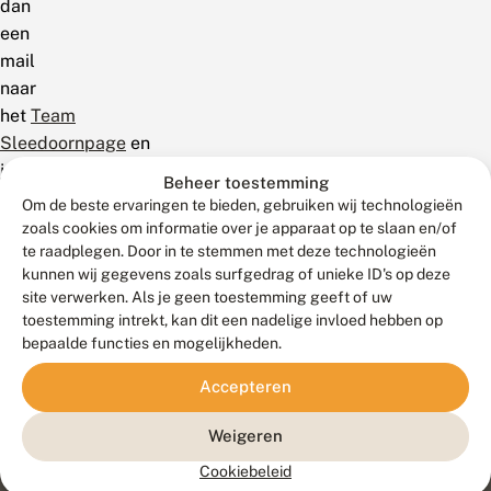
dan
een
mail
naar
het
Team
Sleedoornpage
en
je
Beheer toestemming
krijgt
Om de beste ervaringen te bieden, gebruiken wij technologieën
verdere
zoals cookies om informatie over je apparaat op te slaan en/of
te raadplegen. Door in te stemmen met deze technologieën
informatie.
kunnen wij gegevens zoals surfgedrag of unieke ID's op deze
site verwerken. Als je geen toestemming geeft of uw
toestemming intrekt, kan dit een nadelige invloed hebben op
bepaalde functies en mogelijkheden.
Accepteren
Weigeren
Cookiebeleid