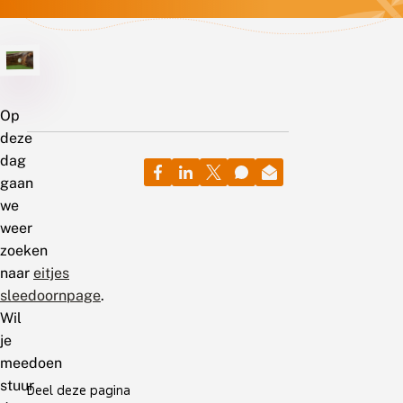
Op
deze
dag
gaan
we
weer
zoeken
naar
eitjes
sleedoornpage
.
Wil
je
meedoen
stuur
Deel deze pagina