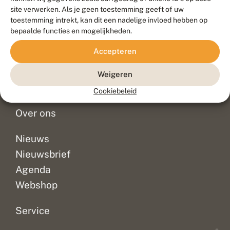
Duurzaam ontwikkeld door
Go2People
, ontworpen door
site verwerken. Als je geen toestemming geeft of uw
Blue Field Agency
toestemming intrekt, kan dit een nadelige invloed hebben op
Privacy
bepaalde functies en mogelijkheden.
Contact
Disclaimer
Accepteren
Sitemap
Veelgestelde vragen
Waarnemingen
Weigeren
Doneer
Cookiebeleid
Over ons
Nieuws
Nieuwsbrief
Agenda
Webshop
Service