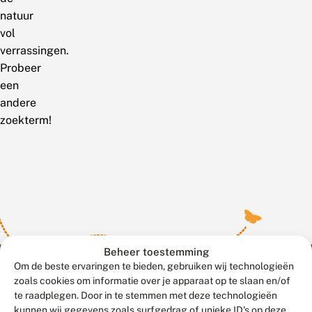
natuur
vol
verrassingen.
Probeer
een
andere
zoekterm!
Beheer toestemming
Om de beste ervaringen te bieden, gebruiken wij technologieën
zoals cookies om informatie over je apparaat op te slaan en/of
te raadplegen. Door in te stemmen met deze technologieën
Meld waarnemingen
© 2026 Vlinderstichting
kunnen wij gegevens zoals surfgedrag of unieke ID's op deze