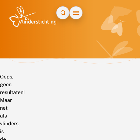
Doorgaan naar inhoud
Oeps,
geen
resultaten!
Maar
net
als
vlinders,
is
de