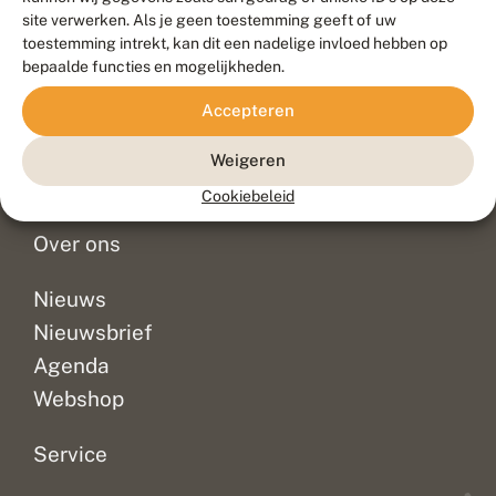
Duurzaam ontwikkeld door
Go2People
, ontworpen door
site verwerken. Als je geen toestemming geeft of uw
Blue Field Agency
toestemming intrekt, kan dit een nadelige invloed hebben op
Privacy
bepaalde functies en mogelijkheden.
Contact
Disclaimer
Accepteren
Sitemap
Veelgestelde vragen
Waarnemingen
Weigeren
Doneer
Cookiebeleid
Over ons
Nieuws
Nieuwsbrief
Agenda
Webshop
Service