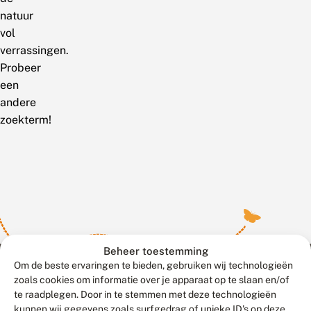
natuur
vol
verrassingen.
Probeer
een
andere
zoekterm!
Beheer toestemming
Om de beste ervaringen te bieden, gebruiken wij technologieën
zoals cookies om informatie over je apparaat op te slaan en/of
te raadplegen. Door in te stemmen met deze technologieën
Meld waarnemingen
© 2026 Vlinderstichting
kunnen wij gegevens zoals surfgedrag of unieke ID's op deze