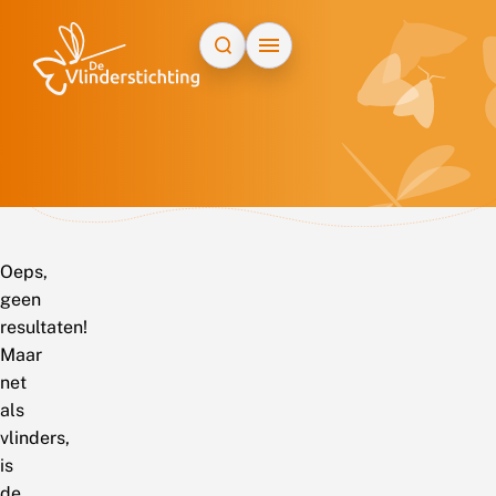
Doorgaan naar inhoud
Oeps,
geen
resultaten!
Maar
net
als
vlinders,
is
de