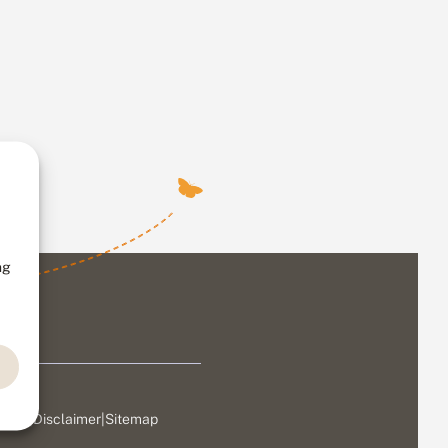
ng
ivacy
|
Disclaimer
|
Sitemap