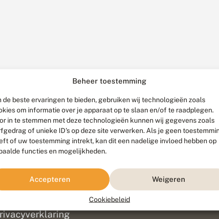
Beheer toestemming
 de beste ervaringen te bieden, gebruiken wij technologieën zoals
okies om informatie over je apparaat op te slaan en/of te raadplegen.
or in te stemmen met deze technologieën kunnen wij gegevens zoals
rfgedrag of unieke ID's op deze site verwerken. Als je geen toestemmi
eft of uw toestemming intrekt, kan dit een nadelige invloed hebben op
paalde functies en mogelijkheden.
ef
olofon
Accepteren
Weigeren
isclaimer
erantwoording
Cookiebeleid
am ontwikkeld door
Go2People
, ontworpen door
Blue Field Agency
|
Pr
rivacyverklaring