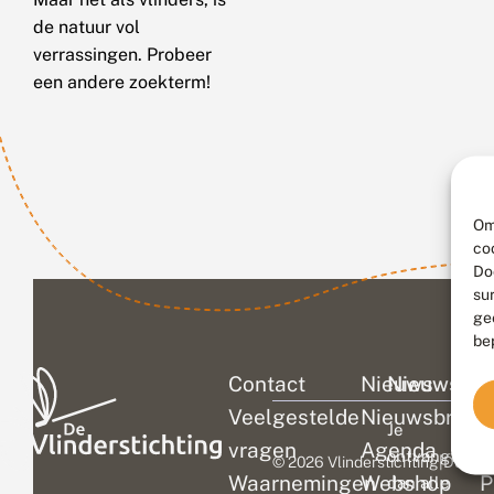
de natuur vol
verrassingen. Probeer
een andere zoekterm!
Om
co
Do
su
ge
be
Contact
Nieuws
Nieuwsbri
C
Veelgestelde
Nieuwsbrief
D
Je
vragen
Agenda
V
ontvangt
© 2026 Vlinderstichting
|
Duurza
Waarnemingen
Webshop
P
dan alle