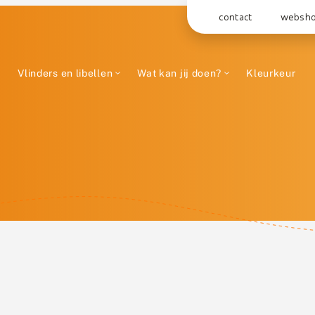
contact
websh
Vlinders en libellen
Wat kan jij doen?
Kleurkeur