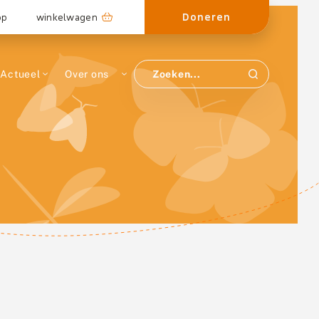
Doneren
op
winkelwagen
Actueel
Over ons