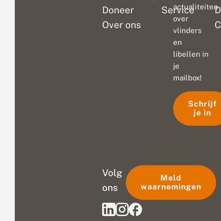
actualiteiten
Doneer
Service
D
over
Over ons
C
vlinders
en
libellen in
je
mailbox!
Schrijf
je in
Volg
Meld
ons
waarnemingen