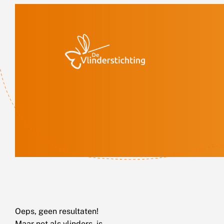
Doorgaan naar inhoud
Oeps, geen resultaten!
Maar net als vlinders, is