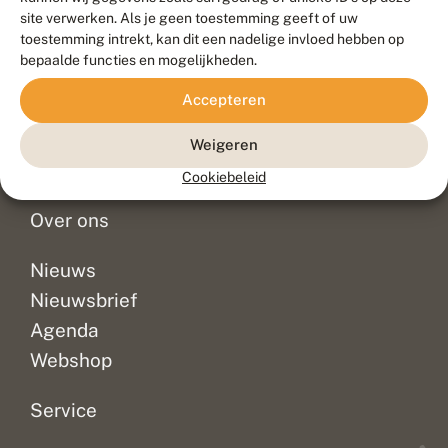
Duurzaam ontwikkeld door
Go2People
, ontworpen door
site verwerken. Als je geen toestemming geeft of uw
Blue Field Agency
toestemming intrekt, kan dit een nadelige invloed hebben op
Privacy
bepaalde functies en mogelijkheden.
Contact
Disclaimer
Accepteren
Sitemap
Veelgestelde vragen
Waarnemingen
Weigeren
Doneer
Cookiebeleid
Over ons
Nieuws
Nieuwsbrief
Agenda
Webshop
Service