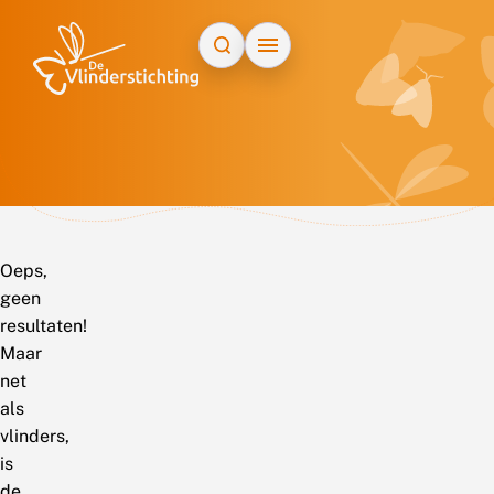
Doorgaan naar inhoud
Oeps,
geen
resultaten!
Maar
net
als
vlinders,
is
de