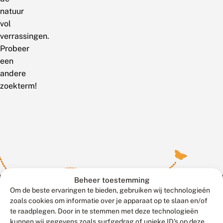
natuur
vol
verrassingen.
Probeer
een
andere
zoekterm!
Beheer toestemming
Om de beste ervaringen te bieden, gebruiken wij technologieën
zoals cookies om informatie over je apparaat op te slaan en/of
te raadplegen. Door in te stemmen met deze technologieën
Meld waarnemingen
© 2026 Vlinderstichting
kunnen wij gegevens zoals surfgedrag of unieke ID's op deze