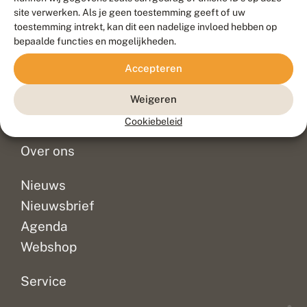
Duurzaam ontwikkeld door
Go2People
, ontworpen door
site verwerken. Als je geen toestemming geeft of uw
Blue Field Agency
toestemming intrekt, kan dit een nadelige invloed hebben op
Privacy
bepaalde functies en mogelijkheden.
Contact
Disclaimer
Accepteren
Sitemap
Veelgestelde vragen
Waarnemingen
Weigeren
Doneer
Cookiebeleid
Over ons
Nieuws
Nieuwsbrief
Agenda
Webshop
Service