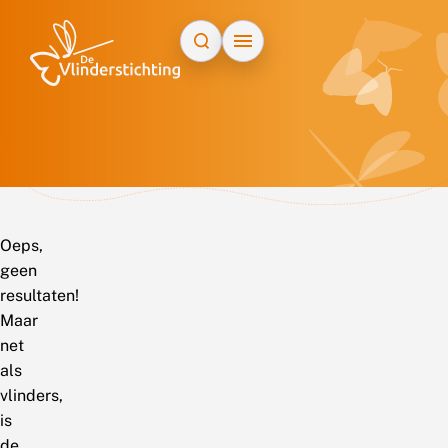
Doorgaan naar inhoud
Oeps,
geen
resultaten!
Maar
net
als
vlinders,
is
de