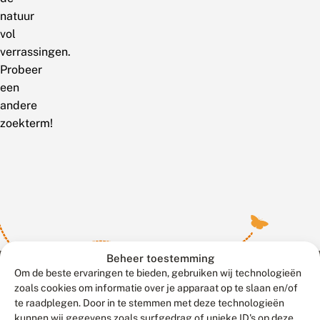
natuur
vol
verrassingen.
Probeer
een
andere
zoekterm!
Beheer toestemming
Om de beste ervaringen te bieden, gebruiken wij technologieën
zoals cookies om informatie over je apparaat op te slaan en/of
te raadplegen. Door in te stemmen met deze technologieën
Meld waarnemingen
© 2026 Vlinderstichting
kunnen wij gegevens zoals surfgedrag of unieke ID's op deze