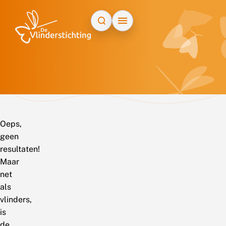
Doorgaan naar inhoud
Oeps,
geen
resultaten!
Maar
net
als
vlinders,
is
de