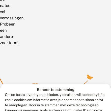
natuur
vol
verrassingen.
Probeer
een
andere
zoekterm!
Beheer toestemming
Om de beste ervaringen te bieden, gebruiken wij technologieën
zoals cookies om informatie over je apparaat op te slaan en/of
te raadplegen. Door in te stemmen met deze technologieën
Meld waarnemingen
© 2026 Vlinderstichting
kunnen wij gegevens zoals surfgedrag of unieke ID's op deze