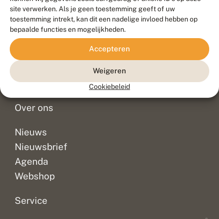
Duurzaam ontwikkeld door
Go2People
, ontworpen door
site verwerken. Als je geen toestemming geeft of uw
Blue Field Agency
toestemming intrekt, kan dit een nadelige invloed hebben op
Privacy
bepaalde functies en mogelijkheden.
Contact
Disclaimer
Accepteren
Sitemap
Veelgestelde vragen
Waarnemingen
Weigeren
Doneer
Cookiebeleid
Over ons
Nieuws
Nieuwsbrief
Agenda
Webshop
Service