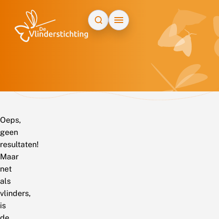
Doorgaan naar inhoud
Oeps,
geen
resultaten!
Maar
net
als
vlinders,
is
de