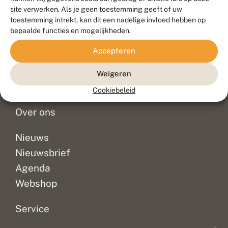
Duurzaam ontwikkeld door
Go2People
, ontworpen door
site verwerken. Als je geen toestemming geeft of uw
Blue Field Agency
toestemming intrekt, kan dit een nadelige invloed hebben op
Privacy
bepaalde functies en mogelijkheden.
Contact
Disclaimer
Accepteren
Sitemap
Veelgestelde vragen
Waarnemingen
Weigeren
Doneer
Cookiebeleid
Over ons
Nieuws
Nieuwsbrief
Agenda
Webshop
Service