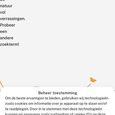
natuur
vol
verrassingen.
Probeer
een
andere
zoekterm!
Beheer toestemming
Om de beste ervaringen te bieden, gebruiken wij technologieën
zoals cookies om informatie over je apparaat op te slaan en/of
te raadplegen. Door in te stemmen met deze technologieën
Meld waarnemingen
© 2026 Vlinderstichting
kunnen wij gegevens zoals surfgedrag of unieke ID's op deze