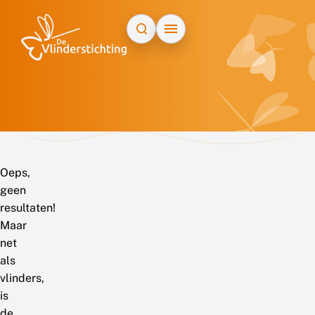
Doorgaan naar inhoud
Oeps,
geen
resultaten!
Maar
net
als
vlinders,
is
de