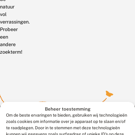
natuur
vol
verrassingen.
Probeer
een
andere
zoekterm!
Beheer toestemming
Om de beste ervaringen te bieden, gebruiken wij technologieën
zoals cookies om informatie over je apparaat op te slaan en/of
te raadplegen. Door in te stemmen met deze technologieën
Meld waarnemingen
© 2026 Vlinderstichting
kunnen wij gegevens zoals surfgedrag of unieke ID's op deze