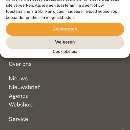
Duurzaam ontwikkeld door
Go2People
, ontworpen door
site verwerken. Als je geen toestemming geeft of uw
Blue Field Agency
toestemming intrekt, kan dit een nadelige invloed hebben op
Privacy
bepaalde functies en mogelijkheden.
Contact
Disclaimer
Accepteren
Sitemap
Veelgestelde vragen
Waarnemingen
Weigeren
Doneer
Cookiebeleid
Over ons
Nieuws
Nieuwsbrief
Agenda
Webshop
Service