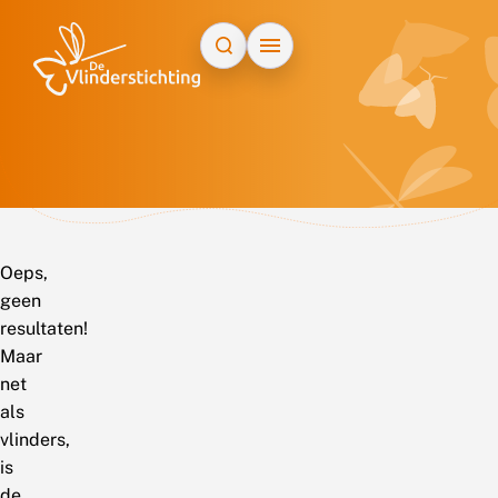
Doorgaan naar inhoud
Oeps,
geen
resultaten!
Maar
net
als
vlinders,
is
de