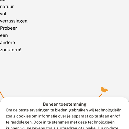
natuur
vol
verrassingen.
Probeer
een
andere
zoekterm!
Beheer toestemming
Om de beste ervaringen te bieden, gebruiken wij technologieën
zoals cookies om informatie over je apparaat op te slaan en/of
te raadplegen. Door in te stemmen met deze technologieën
Meld waarnemingen
© 2026 Vlinderstichting
kunnen wij gegevens zoals surfgedrag of unieke ID's op deze