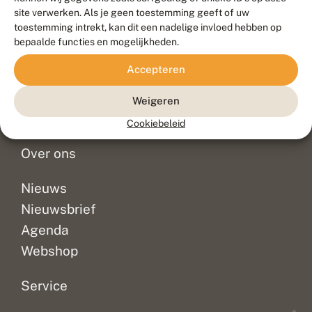
Duurzaam ontwikkeld door
Go2People
, ontworpen door
site verwerken. Als je geen toestemming geeft of uw
Blue Field Agency
toestemming intrekt, kan dit een nadelige invloed hebben op
Privacy
bepaalde functies en mogelijkheden.
Contact
Disclaimer
Accepteren
Sitemap
Veelgestelde vragen
Waarnemingen
Weigeren
Doneer
Cookiebeleid
Over ons
Nieuws
Nieuwsbrief
Agenda
Webshop
Service