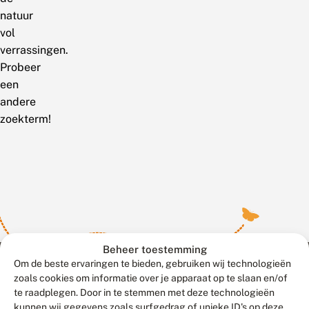
natuur
vol
verrassingen.
Probeer
een
andere
zoekterm!
Beheer toestemming
Om de beste ervaringen te bieden, gebruiken wij technologieën
zoals cookies om informatie over je apparaat op te slaan en/of
te raadplegen. Door in te stemmen met deze technologieën
Meld waarnemingen
© 2026 Vlinderstichting
kunnen wij gegevens zoals surfgedrag of unieke ID's op deze