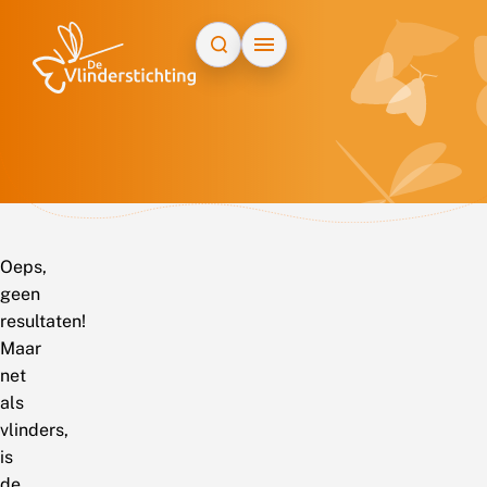
Doorgaan naar inhoud
Oeps,
geen
resultaten!
Maar
net
als
vlinders,
is
de