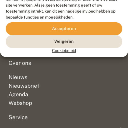
Duurzaam ontwikkeld door
Go2People
, ontworpen door
site verwerken. Als je geen toestemming geeft of uw
Blue Field Agency
toestemming intrekt, kan dit een nadelige invloed hebben op
Privacy
bepaalde functies en mogelijkheden.
Contact
Disclaimer
Accepteren
Sitemap
Veelgestelde vragen
Waarnemingen
Weigeren
Doneer
Cookiebeleid
Over ons
Nieuws
Nieuwsbrief
Agenda
Webshop
Service