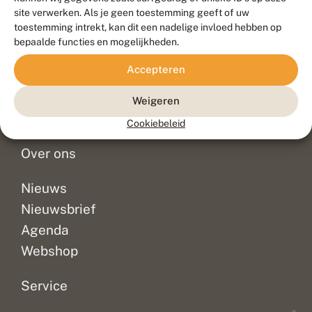
Duurzaam ontwikkeld door
Go2People
, ontworpen door
site verwerken. Als je geen toestemming geeft of uw
Blue Field Agency
toestemming intrekt, kan dit een nadelige invloed hebben op
Privacy
bepaalde functies en mogelijkheden.
Contact
Disclaimer
Accepteren
Sitemap
Veelgestelde vragen
Waarnemingen
Weigeren
Doneer
Cookiebeleid
Over ons
Nieuws
Nieuwsbrief
Agenda
Webshop
Service