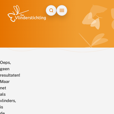
Doorgaan naar inhoud
Oeps,
geen
resultaten!
Maar
net
als
vlinders,
is
de