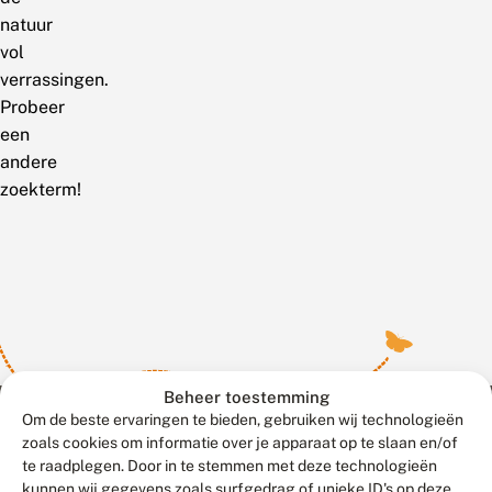
natuur
vol
verrassingen.
Probeer
een
andere
zoekterm!
Beheer toestemming
Om de beste ervaringen te bieden, gebruiken wij technologieën
zoals cookies om informatie over je apparaat op te slaan en/of
te raadplegen. Door in te stemmen met deze technologieën
Meld waarnemingen
© 2026 Vlinderstichting
kunnen wij gegevens zoals surfgedrag of unieke ID's op deze