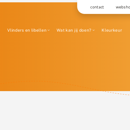
contact
websh
Vlinders en libellen
Wat kan jij doen?
Kleurkeur