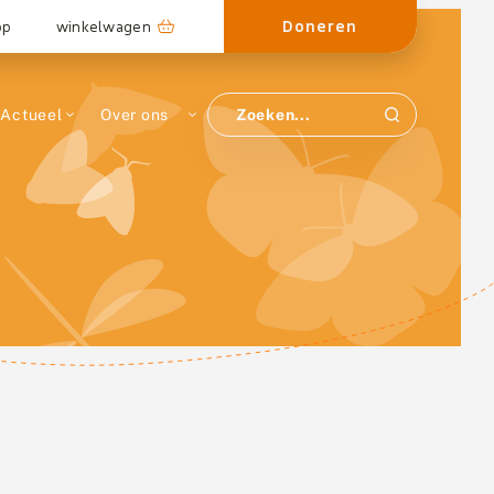
Doneren
op
winkelwagen
Actueel
Over ons