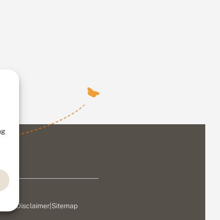
ng
ivacy
|
Disclaimer
|
Sitemap