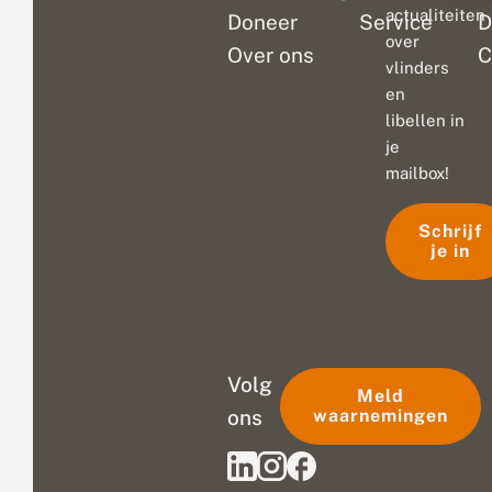
actualiteiten
Doneer
Service
D
over
Over ons
C
vlinders
en
libellen in
je
mailbox!
Schrijf
je in
Volg
Meld
ons
waarnemingen