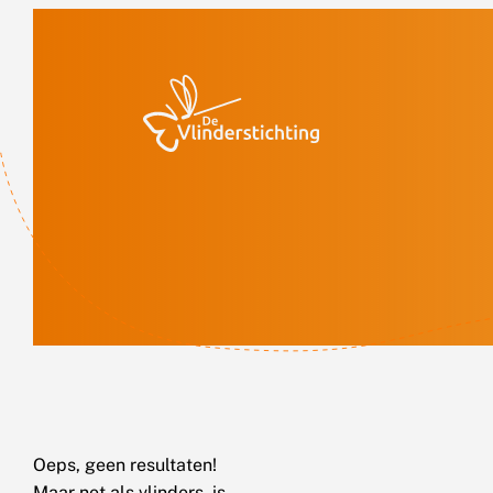
Doorgaan naar inhoud
Oeps, geen resultaten!
Maar net als vlinders, is