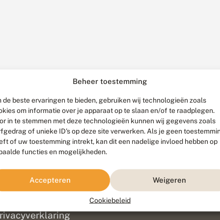
Beheer toestemming
 de beste ervaringen te bieden, gebruiken wij technologieën zoals
okies om informatie over je apparaat op te slaan en/of te raadplegen.
or in te stemmen met deze technologieën kunnen wij gegevens zoals
rfgedrag of unieke ID's op deze site verwerken. Als je geen toestemmi
eft of uw toestemming intrekt, kan dit een nadelige invloed hebben op
paalde functies en mogelijkheden.
ef
olofon
Accepteren
Weigeren
isclaimer
erantwoording
Cookiebeleid
am ontwikkeld door
Go2People
, ontworpen door
Blue Field Agency
|
Pr
rivacyverklaring