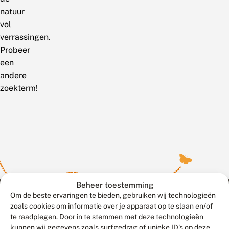
natuur
vol
verrassingen.
Probeer
een
andere
zoekterm!
Beheer toestemming
Om de beste ervaringen te bieden, gebruiken wij technologieën
zoals cookies om informatie over je apparaat op te slaan en/of
te raadplegen. Door in te stemmen met deze technologieën
Meld waarnemingen
© 2026 Vlinderstichting
kunnen wij gegevens zoals surfgedrag of unieke ID's op deze