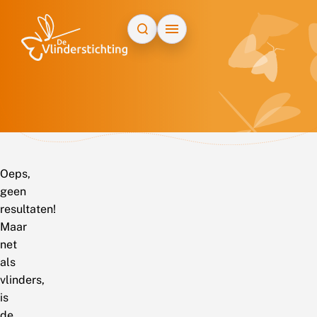
Doorgaan naar inhoud
Oeps,
geen
resultaten!
Maar
net
als
vlinders,
is
de