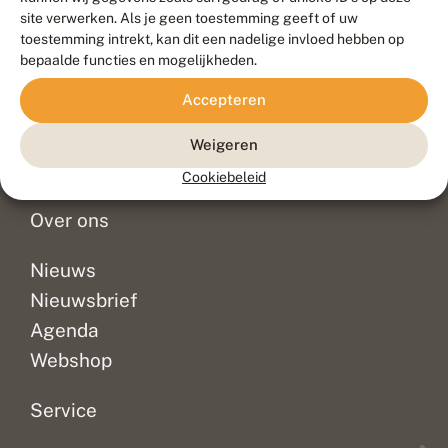
Duurzaam ontwikkeld door
Go2People
, ontworpen door
site verwerken. Als je geen toestemming geeft of uw
Blue Field Agency
toestemming intrekt, kan dit een nadelige invloed hebben op
Privacy
bepaalde functies en mogelijkheden.
Contact
Disclaimer
Accepteren
Sitemap
Veelgestelde vragen
Waarnemingen
Weigeren
Doneer
Cookiebeleid
Over ons
Nieuws
Nieuwsbrief
Agenda
Webshop
Service