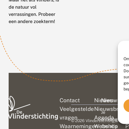
de natuur vol
verrassingen. Probeer
een andere zoekterm!
Om
co
Do
su
ge
be
Contact
Nieuws
Nieuwsbri
C
Veelgestelde
Nieuwsbrief
D
Je
vragen
Agenda
V
ontvangt
© 2026 Vlinderstichting
|
Duurza
Waarnemingen
Webshop
P
dan alle