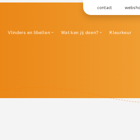
contact
websh
Vlinders en libellen
Wat kan jij doen?
Kleurkeur