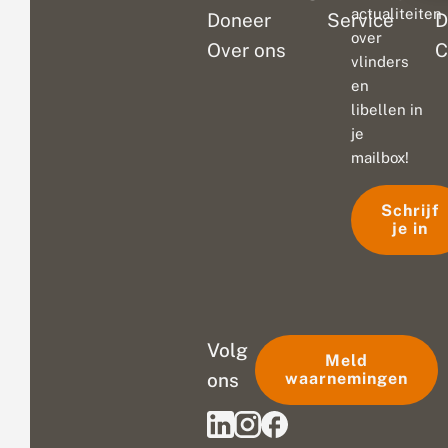
actualiteiten
Doneer
Service
D
over
Over ons
C
vlinders
en
libellen in
je
mailbox!
Schrijf
je in
Volg
Meld
ons
waarnemingen