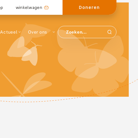
Doneren
op
winkelwagen
Actueel
Over ons