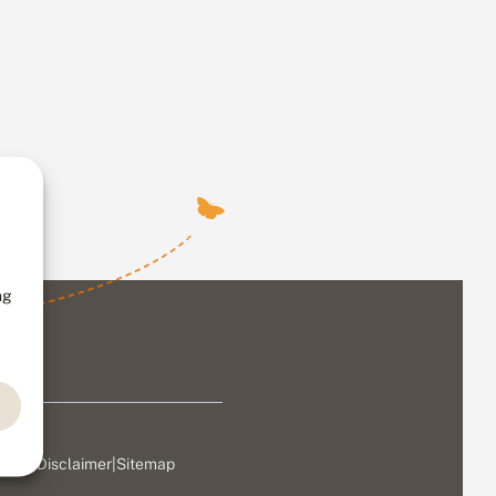
ng
ivacy
|
Disclaimer
|
Sitemap