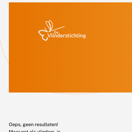
Doorgaan naar inhoud
Oeps, geen resultaten!
Maar net als vlinders, is