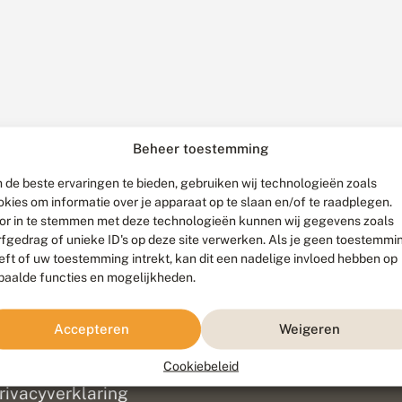
Beheer toestemming
 de beste ervaringen te bieden, gebruiken wij technologieën zoals
okies om informatie over je apparaat op te slaan en/of te raadplegen.
or in te stemmen met deze technologieën kunnen wij gegevens zoals
rfgedrag of unieke ID's op deze site verwerken. Als je geen toestemmi
eft of uw toestemming intrekt, kan dit een nadelige invloed hebben op
paalde functies en mogelijkheden.
ef
olofon
Accepteren
Weigeren
isclaimer
erantwoording
Cookiebeleid
am ontwikkeld door
Go2People
, ontworpen door
Blue Field Agency
|
Pr
rivacyverklaring