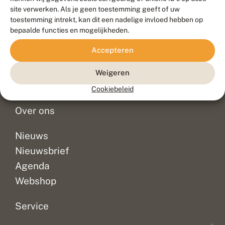
Duurzaam ontwikkeld door
Go2People
, ontworpen door
site verwerken. Als je geen toestemming geeft of uw
Blue Field Agency
toestemming intrekt, kan dit een nadelige invloed hebben op
Privacy
bepaalde functies en mogelijkheden.
Contact
Disclaimer
Accepteren
Sitemap
Veelgestelde vragen
Waarnemingen
Weigeren
Doneer
Cookiebeleid
Over ons
Nieuws
Nieuwsbrief
Agenda
Webshop
Service