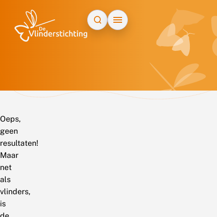
Doorgaan naar inhoud
Oeps,
geen
resultaten!
Maar
net
als
vlinders,
is
de