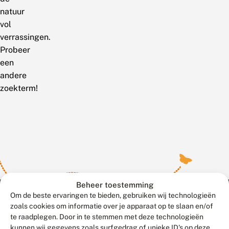
natuur
vol
verrassingen.
Probeer
een
andere
zoekterm!
Beheer toestemming
Om de beste ervaringen te bieden, gebruiken wij technologieën
zoals cookies om informatie over je apparaat op te slaan en/of
te raadplegen. Door in te stemmen met deze technologieën
Meld waarnemingen
© 2026 Vlinderstichting
kunnen wij gegevens zoals surfgedrag of unieke ID's op deze