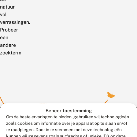
natuur
vol
verrassingen.
Probeer
een
andere
zoekterm!
Beheer toestemming
Om de beste ervaringen te bieden, gebruiken wij technologieën
zoals cookies om informatie over je apparaat op te slaan en/of
te raadplegen. Door in te stemmen met deze technologieën
Meld waarnemingen
© 2026 Vlinderstichting
kunnen wij gegevens zoals surfgedrag of unieke ID's op deze