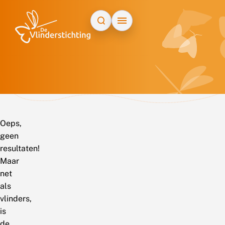
Doorgaan naar inhoud
Oeps,
geen
resultaten!
Maar
net
als
vlinders,
is
de