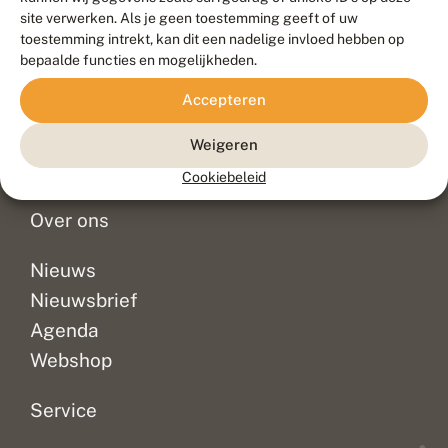
Duurzaam ontwikkeld door
Go2People
, ontworpen door
site verwerken. Als je geen toestemming geeft of uw
Blue Field Agency
toestemming intrekt, kan dit een nadelige invloed hebben op
Privacy
bepaalde functies en mogelijkheden.
Contact
Disclaimer
Accepteren
Sitemap
Veelgestelde vragen
Waarnemingen
Weigeren
Doneer
Cookiebeleid
Over ons
Nieuws
Nieuwsbrief
Agenda
Webshop
Service