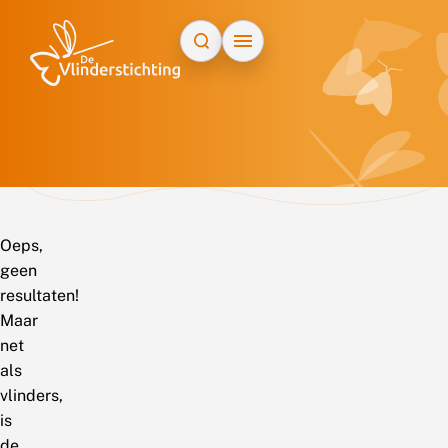
Doorgaan naar inhoud
Oeps,
geen
resultaten!
Maar
net
als
vlinders,
is
de