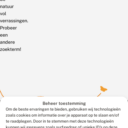
natuur
vol
verrassingen.
Probeer
een
andere
zoekterm!
Beheer toestemming
Om de beste ervaringen te bieden, gebruiken wij technologieën
zoals cookies om informatie over je apparaat op te slaan en/of
te raadplegen. Door in te stemmen met deze technologieën
Meld waarnemingen
© 2026 Vlinderstichting
kunnen wij gegevens zoals surfgedrag of unieke ID's op deze