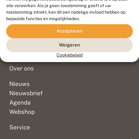
Duurzaam ontwikkeld door
Go2People
, ontworpen door
site verwerken. Als je geen toestemming geeft of uw
Blue Field Agency
toestemming intrekt, kan dit een nadelige invloed hebben op
Privacy
bepaalde functies en mogelijkheden.
Contact
Disclaimer
Accepteren
Sitemap
Veelgestelde vragen
Waarnemingen
Weigeren
Doneer
Cookiebeleid
Over ons
Nieuws
Nieuwsbrief
Agenda
Webshop
Service